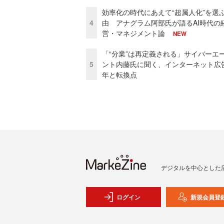
効率化の時代にあえて“超属人化”を選
4
由 アナグラム阿部氏が語るAI時代の
営・マネジメント論
NEW
「“分業”は再定義される」サイバーエ
5
ント内藤氏に聞く、インターネット広告
年と転換点
デジタルを中心とした
ログイン
新規会員登