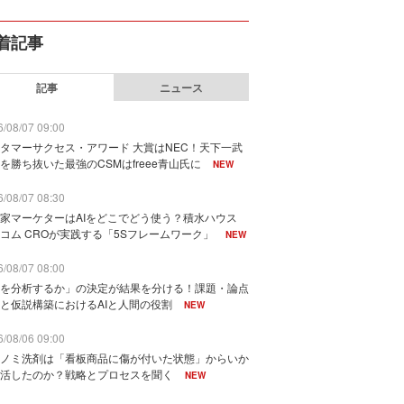
着記事
記事
ニュース
/08/07 09:00
タマーサクセス・アワード 大賞はNEC！天下一武
を勝ち抜いた最強のCSMはfreee青山氏に
NEW
/08/07 08:30
家マーケターはAIをどこでどう使う？積水ハウス
コム CROが実践する「5Sフレームワーク」
NEW
/08/07 08:00
を分析するか」の決定が結果を分ける！課題・論点
と仮説構築におけるAIと人間の役割
NEW
/08/06 09:00
ノミ洗剤は「看板商品に傷が付いた状態」からいか
活したのか？戦略とプロセスを聞く
NEW