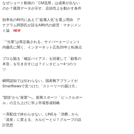
なぜショート動画の「CM流用」は成果が出ない
のか？購買データが示す、店頭売上を動かす条件
効率化の時代にあえて“超属人化”を選ぶ理由 ア
ナグラム阿部氏が語るAI時代の経営・マネジメン
ト論
NEW
「“分業”は再定義される」サイバーエージェント
内藤氏に聞く、インターネット広告20年と転換点
プロも陥る「確証バイアス」を回避して「顧客の
本音」を引き出すには？インタビュー4つのコ
ツ
瞬間認知では伝わらない。国産靴下ブランドが
SmartNewsで見つけた「ストーリーの届け方」
“競技”から“産業”へ。新興スポーツ「ピックルボー
ル」の立ち上げに学ぶ市場形成戦略
一斉配信で終わらせない。LINEを「消費」から
「資産」に変える、カルビーとＵＴグループの設
計思想