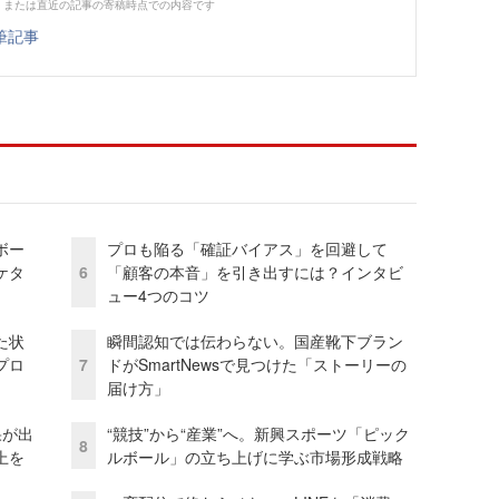
、または直近の記事の寄稿時点での内容です
筆記事
ボー
プロも陥る「確証バイアス」を回避して
ケタ
6
「顧客の本音」を引き出すには？インタビ
ュー4つのコツ
た状
瞬間認知では伝わらない。国産靴下ブラン
プロ
7
ドがSmartNewsで見つけた「ストーリーの
届け方」
果が出
“競技”から“産業”へ。新興スポーツ「ピック
8
上を
ルボール」の立ち上げに学ぶ市場形成戦略