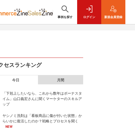
事例を探す
ログイン
新規
会員登録
クセスランキング
今日
月間
「下剋上したいなら、これから数年はボーナスタ
イム」山口義宏さんに聞くマーケターのスキルア
ップ
ヤシノミ洗剤は「看板商品に傷が付いた状態」か
らいかに復活したのか？戦略とプロセスを聞く
NEW