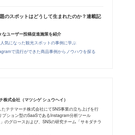
品、話題のスポットはどうして生まれたのか？連載記
々なユーザー投稿促進施策を紹介
まる？人気になった観光スポットの事例に学ぶ
tagramで流行ができた商品事例からノウハウを探る
チ株式会社（マツシゲ シュウヘイ）
したテテマーチ株式会社にてSNS事業の立ち上げを行
ション型のSaaSであるInstagram分析ツール
ス）」のグロースおよび、SNSの研究チーム「サキダチラ
。