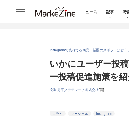
ニュース
記事
特
Instagramで売れてる商品、話題のスポットはど
いかにユーザー投稿
ー投稿促進施策を紹
松重 秀平／テテマーチ株式会社
[著]
コラム
ソーシャル
Instagram