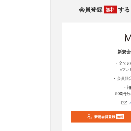
会員登録
する
無料
新規会
・全ての
※プレ
・会員限
・翔
500円
新規会員登録
無料