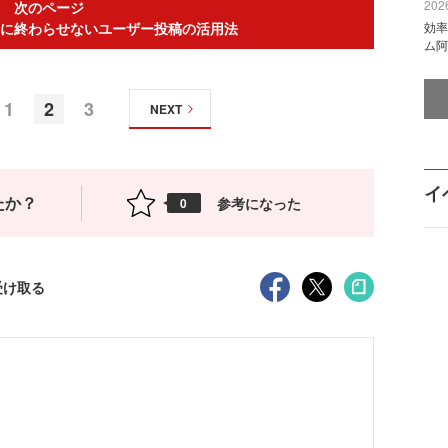
2026
次のページ
に終わらせないユーザー投稿の活用法
効率
ム阿
1
2
3
NEXT
イ
たか？
参考になった
0
受け取る