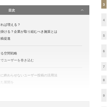
3
目次
4
すれば増える？
仕掛ける？企業が取り組むべき施策とは
5
投稿促進
6
作る空間戦略
ンでユーザーを巻き込む
7
ンに終わらせないユーザー投稿の活用法
8
けた展開を
9