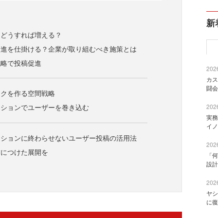
新
、どうすれば増える？
促進を仕掛ける？企業が取り組むべき施策とは
戦略で投稿促進
2026
カス
闘会
ックを作る空間戦略
ーションでユーザーを巻き込む
2026
実務
イノ
ーションに終わらせないユーザー投稿の活用法
2026
方につけた展開を
「何
設計
2026
ヤシ
に復