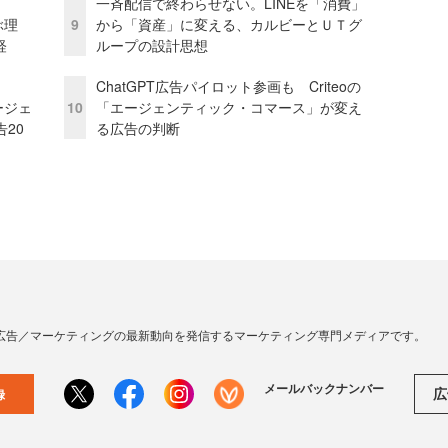
一斉配信で終わらせない。LINEを「消費」
ぶ理
9
から「資産」に変える、カルビーとＵＴグ
経
ループの設計思想
ChatGPT広告パイロット参画も Criteoの
ージェ
10
「エージェンティック・コマース」が変え
20
る広告の判断
広告／マーケティングの最新動向を発信するマーケティング専門メディアです。
メールバックナンバー
広
録