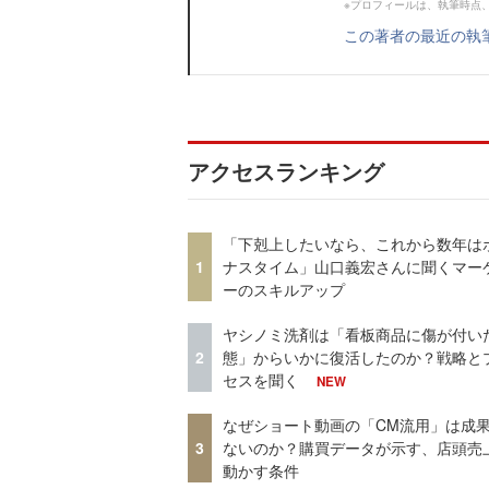
※プロフィールは、執筆時点
この著者の最近の執
アクセスランキング
「下剋上したいなら、これから数年は
1
ナスタイム」山口義宏さんに聞くマー
ーのスキルアップ
ヤシノミ洗剤は「看板商品に傷が付い
2
態」からいかに復活したのか？戦略と
セスを聞く
NEW
なぜショート動画の「CM流用」は成
3
ないのか？購買データが示す、店頭売
動かす条件