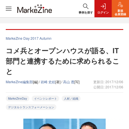
新規
事例を探す
ログイン
会員登録
MarkeZine Day 2017 Autumn
コメ兵とオープンハウスが語る、IT
部門と連携するために求められるこ
と
MarkeZine編集部
[編] /
岩崎 史絵
[著] /
高山 透
[写]
更新日: 2017/12/06
公開日: 2017/12/06
MarkeZineDay
イベントレポート
人材／組織
デジタルトランスフォーメーション