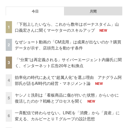
今日
月間
「下剋上したいなら、これから数年はボーナスタイム」山
1
口義宏さんに聞くマーケターのスキルアップ
NEW
なぜショート動画の「CM流用」は成果が出ないのか？購買
2
データが示す、店頭売上を動かす条件
「“分業”は再定義される」サイバーエージェント内藤氏に聞
3
く、インターネット広告20年と転換点
効率化の時代にあえて“超属人化”を選ぶ理由 アナグラム阿
4
部氏が語るAI時代の経営・マネジメント論
NEW
ヤシノミ洗剤は「看板商品に傷が付いた状態」からいかに
5
復活したのか？戦略とプロセスを聞く
NEW
一斉配信で終わらせない。LINEを「消費」から「資産」に
6
変える、カルビーとＵＴグループの設計思想