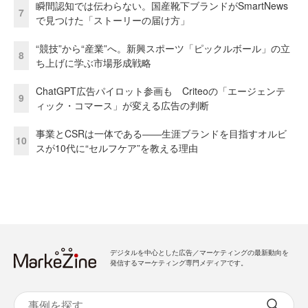
瞬間認知では伝わらない。国産靴下ブランドがSmartNews
7
で見つけた「ストーリーの届け方」
“競技”から“産業”へ。新興スポーツ「ピックルボール」の立
8
ち上げに学ぶ市場形成戦略
ChatGPT広告パイロット参画も Criteoの「エージェンテ
9
ィック・コマース」が変える広告の判断
事業とCSRは一体である――生涯ブランドを目指すオルビ
10
スが10代に“セルフケア”を教える理由
デジタルを中心とした広告／マーケティングの最新動向を
発信するマーケティング専門メディアです。