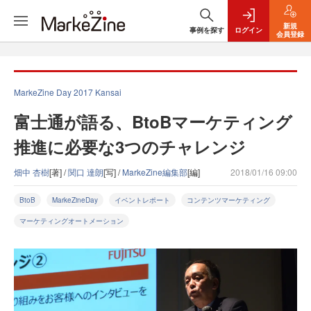
新規
事例を探す
ログイン
会員登録
MarkeZine Day 2017 Kansai
富士通が語る、BtoBマーケティング
推進に必要な3つのチャレンジ
畑中 杏樹
[著] /
関口 達朗
[写] /
MarkeZine編集部
[編]
2018/01/16 09:00
BtoB
MarkeZineDay
イベントレポート
コンテンツマーケティング
マーケティングオートメーション