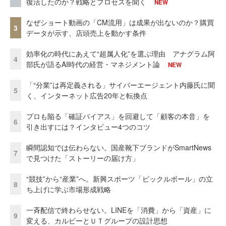
復活したのか？戦略とプロセスを聞く
NEW
なぜショート動画の「CM流用」は成果が出ないのか？購買
3
データが示す、店頭売上を動かす条件
効率化の時代にあえて“超属人化”を選ぶ理由 アナグラム阿
4
部氏が語るAI時代の経営・マネジメント論
NEW
「“分業”は再定義される」サイバーエージェント内藤氏に聞
5
く、インターネット広告20年と転換点
プロも陥る「確証バイアス」を回避して「顧客の本音」を
6
引き出すには？インタビュー4つのコツ
瞬間認知では伝わらない。国産靴下ブランドがSmartNews
7
で見つけた「ストーリーの届け方」
“競技”から“産業”へ。新興スポーツ「ピックルボール」の立
8
ち上げに学ぶ市場形成戦略
一斉配信で終わらせない。LINEを「消費」から「資産」に
9
変える、カルビーとＵＴグループの設計思想