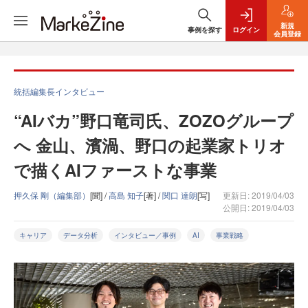
新規
事例を探す
ログイン
会員登録
統括編集長インタビュー
“AIバカ”野口竜司氏、ZOZOグループ
へ 金山、濱渦、野口の起業家トリオ
で描くAIファーストな事業
押久保 剛（編集部）
[聞] /
高島 知子
[著] /
関口 達朗
[写]
更新日: 2019/04/03
公開日: 2019/04/03
キャリア
データ分析
インタビュー／事例
AI
事業戦略