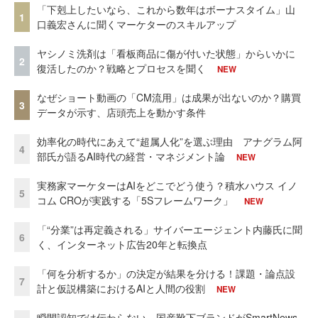
「下剋上したいなら、これから数年はボーナスタイム」山
1
口義宏さんに聞くマーケターのスキルアップ
ヤシノミ洗剤は「看板商品に傷が付いた状態」からいかに
2
復活したのか？戦略とプロセスを聞く
NEW
なぜショート動画の「CM流用」は成果が出ないのか？購買
3
データが示す、店頭売上を動かす条件
効率化の時代にあえて“超属人化”を選ぶ理由 アナグラム阿
4
部氏が語るAI時代の経営・マネジメント論
NEW
実務家マーケターはAIをどこでどう使う？積水ハウス イノ
5
コム CROが実践する「5Sフレームワーク」
NEW
「“分業”は再定義される」サイバーエージェント内藤氏に聞
6
く、インターネット広告20年と転換点
「何を分析するか」の決定が結果を分ける！課題・論点設
7
計と仮説構築におけるAIと人間の役割
NEW
瞬間認知では伝わらない。国産靴下ブランドがSmartNews