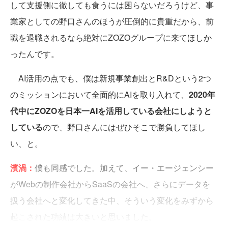
して支援側に徹しても食うには困らないだろうけど、事
業家としての野口さんのほうが圧倒的に貴重だから、前
職を退職されるなら絶対にZOZOグループに来てほしか
ったんです。
AI活用の点でも、僕は新規事業創出とR&Dという2つ
のミッションにおいて全面的にAIを取り入れて、
2020年
代中にZOZOを日本一AIを活用している会社にしようと
している
ので、野口さんにはぜひそこで勝負してほし
い、と。
濱渦：
僕も同感でした。加えて、イー・エージェンシー
がWebの制作会社からSaaSの会社へ、さらにデータを
扱う会社へと変化してきた中、そういう変化をみずから
起こされた功績は大きいと思いました。