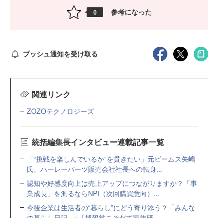
参考になった
0
プッシュ通知を受け取る
関連リンク
ZOZOテクノロジーズ
統括編集長インタビュー連載記事一覧
「“挑戦を楽しんでいるか”を貫きたい」元ビームス矢嶋
氏、ハーレーパーツ販売会社社長への転身...
認知や好感度向上は売上アップにつながりますか？「事
業成長」を測るならNPI（次回購買意向）...
今後企業は生活者の“暮らし”にどう寄り添う？「みんな
の暮らし日記」×「博報堂こそだて家族研...