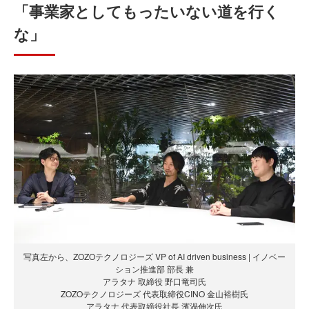
「事業家としてもったいない道を行く
な」
写真左から、ZOZOテクノロジーズ VP of AI driven business | イノベー
ション推進部 部長 兼
アラタナ 取締役 野口竜司氏
ZOZOテクノロジーズ 代表取締役CINO 金山裕樹氏
アラタナ 代表取締役社長 濱渦伸次氏