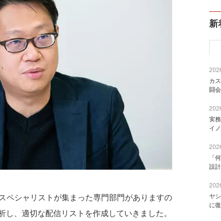
新
2026
カス
闘会
2026
実務
イノ
2026
「何
設計
2026
のスペシャリストが集まった専門部門がありますの
ヤシ
に復
析し、適切な配信リストを作成していきました。