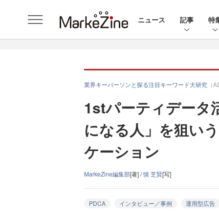
ニュース
記事
特
業界キーパーソンと探る注目キーワード大研究
（A
1stパーティデー
になる人」を狙いう
ケーション
MarkeZine編集部
[著] /
慎 芝賢
[写]
PDCA
インタビュー／事例
運用型広告