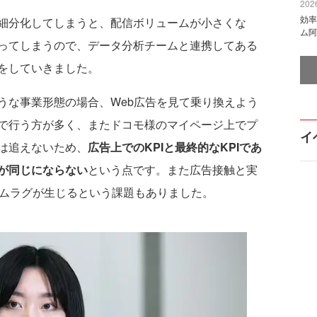
2026
効率
細分化してしまうと、配信ボリュームが小さくな
ム阿
ってしまうので、データ分析チームと連携してある
をしていきました。
うな事業形態の場合、Web広告を見て乗り換えよう
で行う方が多く、またドコモ様のマイページ上でプ
イ
は追えないため、
広告上でのKPIと最終的なKPIであ
が同じにならない
という点です。また広告接触と実
イムラグが生じるという課題もありました。