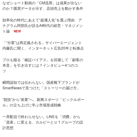
なぜショート動画の「CM流用」は成果が出ない
のか？購買データが示す、店頭売上を動かす条件
効率化の時代にあえて“超属人化”を選ぶ理由 ア
ナグラム阿部氏が語るAI時代の経営・マネジメン
ト論
NEW
「“分業”は再定義される」サイバーエージェント
内藤氏に聞く、インターネット広告20年と転換点
プロも陥る「確証バイアス」を回避して「顧客の
本音」を引き出すには？インタビュー4つのコ
ツ
瞬間認知では伝わらない。国産靴下ブランドが
SmartNewsで見つけた「ストーリーの届け方」
“競技”から“産業”へ。新興スポーツ「ピックルボー
ル」の立ち上げに学ぶ市場形成戦略
一斉配信で終わらせない。LINEを「消費」から
「資産」に変える、カルビーとＵＴグループの設
計思想