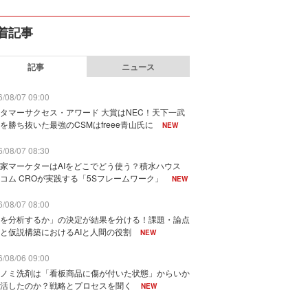
着記事
記事
ニュース
/08/07 09:00
タマーサクセス・アワード 大賞はNEC！天下一武
を勝ち抜いた最強のCSMはfreee青山氏に
NEW
/08/07 08:30
家マーケターはAIをどこでどう使う？積水ハウス
コム CROが実践する「5Sフレームワーク」
NEW
/08/07 08:00
を分析するか」の決定が結果を分ける！課題・論点
と仮説構築におけるAIと人間の役割
NEW
/08/06 09:00
ノミ洗剤は「看板商品に傷が付いた状態」からいか
活したのか？戦略とプロセスを聞く
NEW