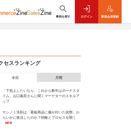
事例を探す
ログイン
新規
会員登録
クセスランキング
今日
月間
「下剋上したいなら、これから数年はボーナスタ
イム」山口義宏さんに聞くマーケターのスキルア
ップ
ヤシノミ洗剤は「看板商品に傷が付いた状態」か
らいかに復活したのか？戦略とプロセスを聞く
NEW