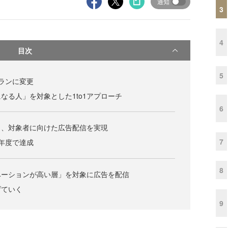
通知
3
4
目次
5
ランに変更
なる人」を対象とした1to1アプローチ
6
し、対象者に向けた広告配信を実現
7
年度で達成
8
ベーションが高い層」を対象に広告を配信
げていく
9