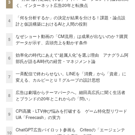
3
く、インターネット広告20年と転換点
「何を分析するか」の決定が結果を分ける！課題・論点設
4
計と仮説構築におけるAIと人間の役割
なぜショート動画の「CM流用」は成果が出ないのか？購買
5
データが示す、店頭売上を動かす条件
効率化の時代にあえて“超属人化”を選ぶ理由 アナグラム阿
6
部氏が語るAI時代の経営・マネジメント論
一斉配信で終わらせない。LINEを「消費」から「資産」に
7
変える、カルビーとＵＴグループの設計思想
広告は劇場からテーマパークへ。細田高広氏に聞く生活者
8
とブランドの20年とこれからの「問い」
CPI高騰・LTV伸び悩みを打破する ゲーム特化型リワード
9
UA「Freecash」の実力
ChatGPT広告パイロット参画も Criteoの「エージェンテ
10