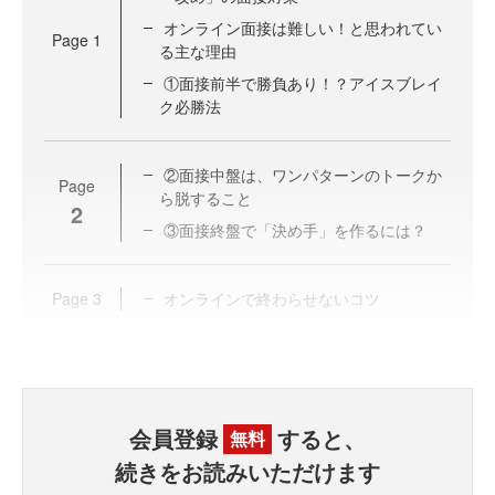
オンライン面接は難しい！と思われてい
Page
1
る主な理由
①面接前半で勝負あり！？アイスブレイ
ク必勝法
②面接中盤は、ワンパターンのトークか
Page
ら脱すること
2
③面接終盤で「決め手」を作るには？
Page
3
オンラインで終わらせないコツ
会員登録
すると、
無料
続きをお読みいただけます