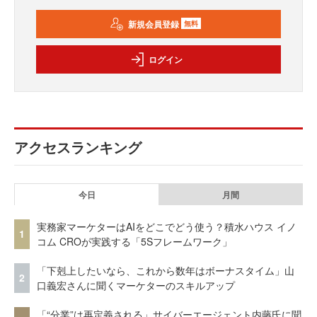
新規会員登録
無料
ログイン
アクセスランキング
今日
月間
実務家マーケターはAIをどこでどう使う？積水ハウス イノ
1
コム CROが実践する「5Sフレームワーク」
「下剋上したいなら、これから数年はボーナスタイム」山
2
口義宏さんに聞くマーケターのスキルアップ
「“分業”は再定義される」サイバーエージェント内藤氏に聞