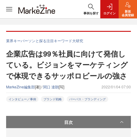
新規
事例を探す
ログイン
会員登録
業界キーパーソンと探る注目キーワード大研究
企業広告は99％社員に向けて発信し
ている。ビジョンをマーケティング
で体現できるサッポロビールの強さ
MarkeZine編集部
[著] /
関口 達朗
[写]
2022/01/04 07:00
インタビュー／事例
ブランド戦略
パーパス・ブランディング
目次