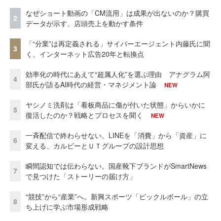
なぜショート動画の「CM流用」は成果が出ないのか？購買
2
データが示す、店頭売上を動かす条件
「“分業”は再定義される」サイバーエージェント内藤氏に聞
3
く、インターネット広告20年と転換点
効率化の時代にあえて“超属人化”を選ぶ理由 アナグラム阿
4
部氏が語るAI時代の経営・マネジメント論
NEW
ヤシノミ洗剤は「看板商品に傷が付いた状態」からいかに
5
復活したのか？戦略とプロセスを聞く
NEW
一斉配信で終わらせない。LINEを「消費」から「資産」に
6
変える、カルビーとＵＴグループの設計思想
瞬間認知では伝わらない。国産靴下ブランドがSmartNews
7
で見つけた「ストーリーの届け方」
“競技”から“産業”へ。新興スポーツ「ピックルボール」の立
8
ち上げに学ぶ市場形成戦略