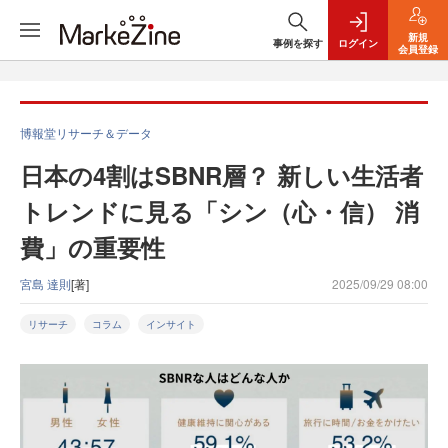
新規
事例を探す
ログイン
会員登録
博報堂リサーチ＆データ
日本の4割はSBNR層？ 新しい生活者
トレンドに見る「シン（心・信） 消
費」の重要性
宮島 達則
[著]
2025/09/29 08:00
リサーチ
コラム
インサイト