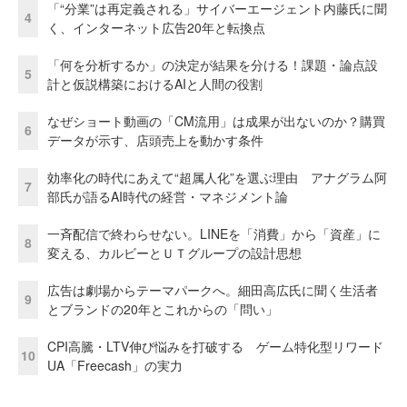
「“分業”は再定義される」サイバーエージェント内藤氏に聞
4
く、インターネット広告20年と転換点
「何を分析するか」の決定が結果を分ける！課題・論点設
5
計と仮説構築におけるAIと人間の役割
なぜショート動画の「CM流用」は成果が出ないのか？購買
6
データが示す、店頭売上を動かす条件
効率化の時代にあえて“超属人化”を選ぶ理由 アナグラム阿
7
部氏が語るAI時代の経営・マネジメント論
一斉配信で終わらせない。LINEを「消費」から「資産」に
8
変える、カルビーとＵＴグループの設計思想
広告は劇場からテーマパークへ。細田高広氏に聞く生活者
9
とブランドの20年とこれからの「問い」
CPI高騰・LTV伸び悩みを打破する ゲーム特化型リワード
10
UA「Freecash」の実力