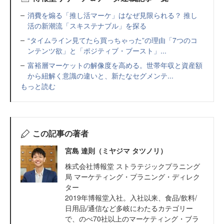
消費を煽る「推し活マーケ」はなぜ見限られる？ 推し
活の新潮流「スキステナブル」を探る
“タイムライン見てたら買っちゃった”の理由「7つのコ
ンテンツ欲」と「ポジティブ・ブースト」...
富裕層マーケットの解像度を高める。世帯年収と資産額
から紐解く意識の違いと、新たなセグメンテ...
もっと読む
この記事の著者
宮島 達則（ミヤジマ タツノリ）
株式会社博報堂 ストラテジックプラニング
局 マーケティング・プラニング・ディレク
ター
2019年博報堂入社。入社以来、食品/飲料/
日用品/通信など多岐にわたるカテゴリー
で、のべ70社以上のマーケティング・ブラ