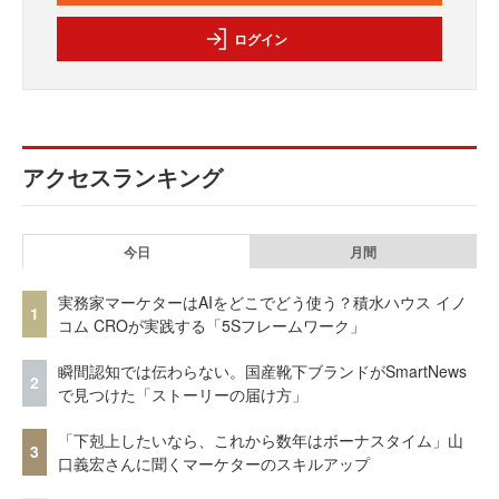
ログイン
アクセスランキング
今日
月間
実務家マーケターはAIをどこでどう使う？積水ハウス イノ
1
コム CROが実践する「5Sフレームワーク」
瞬間認知では伝わらない。国産靴下ブランドがSmartNews
2
で見つけた「ストーリーの届け方」
「下剋上したいなら、これから数年はボーナスタイム」山
3
口義宏さんに聞くマーケターのスキルアップ