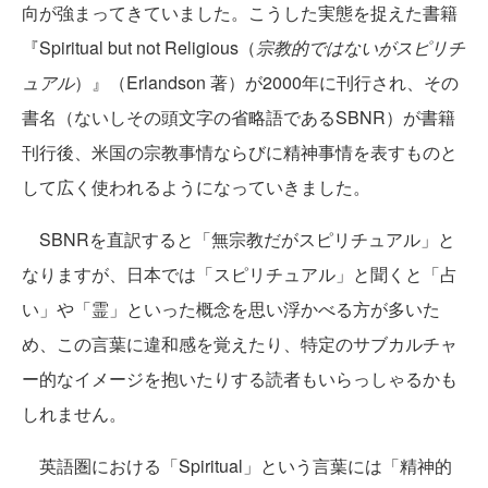
向が強まってきていました。こうした実態を捉えた書籍
『Spiritual but not Religious（
宗教的ではないがスピリチ
ュアル
）』（Erlandson 著）が2000年に刊行され、その
書名（ないしその頭文字の省略語であるSBNR）が書籍
刊行後、米国の宗教事情ならびに精神事情を表すものと
して広く使われるようになっていきました。
SBNRを直訳すると「無宗教だがスピリチュアル」と
なりますが、日本では「スピリチュアル」と聞くと「占
い」や「霊」といった概念を思い浮かべる方が多いた
め、この言葉に違和感を覚えたり、特定のサブカルチャ
ー的なイメージを抱いたりする読者もいらっしゃるかも
しれません。
英語圏における「Spiritual」という言葉には「精神的