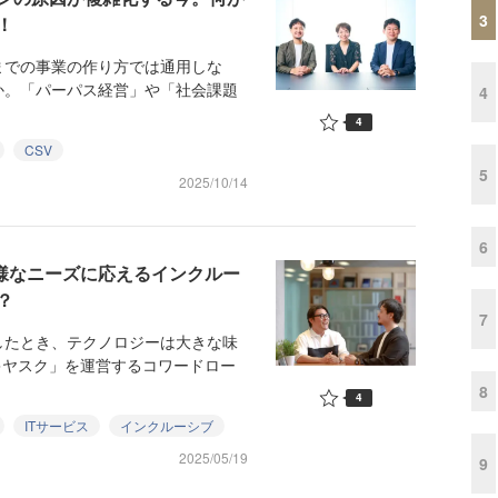
3
！
での事業の作り方では通用しな
か。「パーパス経営」や「社会課題
4
4
CSV
5
2025/10/14
6
多様なニーズに応えるインクルー
？
7
たとき、テクノロジーは大きな味
キヤスク」を運営するコワードロー
8
4
ITサービス
インクルーシブ
2025/05/19
9