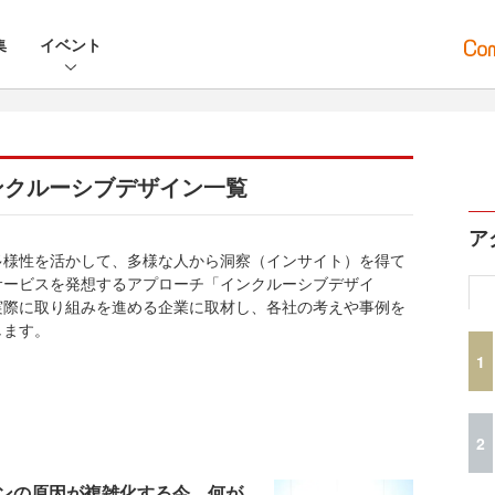
集
イベント
ンクルーシブデザイン一覧
ア
多様性を活かして、多様な人から洞察（インサイト）を得て
サービスを発想するアプローチ「インクルーシブデザイ
実際に取り組みを進める企業に取材し、各社の考えや事例を
します。
1
2
ンの原因が複雑化する今。何が