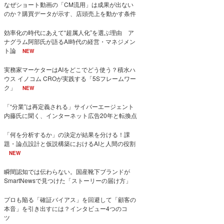
なぜショート動画の「CM流用」は成果が出ない
のか？購買データが示す、店頭売上を動かす条件
効率化の時代にあえて“超属人化”を選ぶ理由 ア
ナグラム阿部氏が語るAI時代の経営・マネジメン
ト論
NEW
実務家マーケターはAIをどこでどう使う？積水ハ
ウス イノコム CROが実践する「5Sフレームワー
ク」
NEW
「“分業”は再定義される」サイバーエージェント
内藤氏に聞く、インターネット広告20年と転換点
「何を分析するか」の決定が結果を分ける！課
題・論点設計と仮説構築におけるAIと人間の役割
NEW
瞬間認知では伝わらない。国産靴下ブランドが
SmartNewsで見つけた「ストーリーの届け方」
プロも陥る「確証バイアス」を回避して「顧客の
本音」を引き出すには？インタビュー4つのコ
ツ