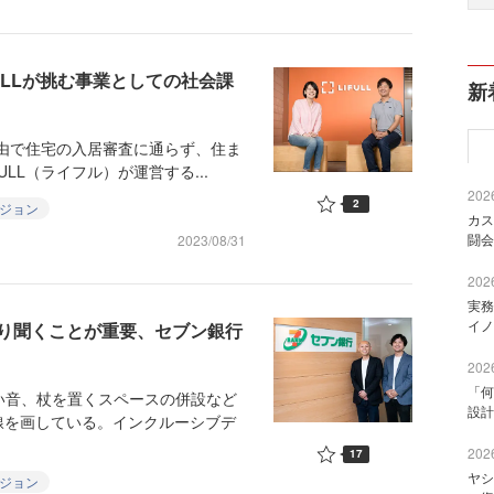
ULLが挑む事業としての社会課
新
由で住宅の入居審査に通らず、住ま
LL（ライフル）が運営する...
2026
2
ジョン
カス
闘会
2023/08/31
2026
実務
イノ
り聞くことが重要、セブン銀行
2026
「何
い音、杖を置くスペースの併設など
設計
線を画している。インクルーシブデ
2026
17
ヤシ
ジョン