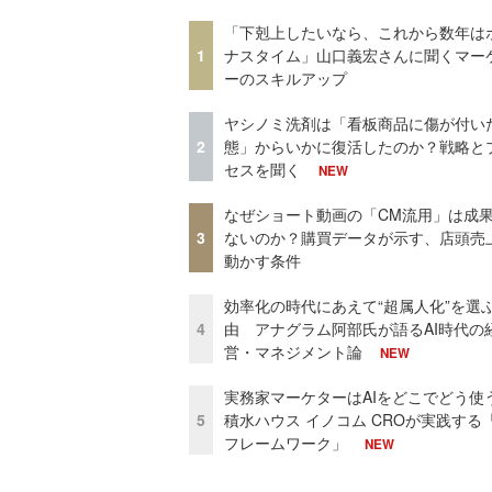
「下剋上したいなら、これから数年は
1
ナスタイム」山口義宏さんに聞くマー
ーのスキルアップ
ヤシノミ洗剤は「看板商品に傷が付い
2
態」からいかに復活したのか？戦略と
セスを聞く
NEW
なぜショート動画の「CM流用」は成
3
ないのか？購買データが示す、店頭売
動かす条件
効率化の時代にあえて“超属人化”を選
4
由 アナグラム阿部氏が語るAI時代の
営・マネジメント論
NEW
実務家マーケターはAIをどこでどう使
5
積水ハウス イノコム CROが実践する「
フレームワーク」
NEW