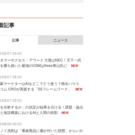
着記事
記事
ニュース
/08/07 09:00
タマーサクセス・アワード 大賞はNEC！天下一武
を勝ち抜いた最強のCSMはfreee青山氏に
NEW
/08/07 08:30
家マーケターはAIをどこでどう使う？積水ハウス
コム CROが実践する「5Sフレームワーク」
NEW
/08/07 08:00
を分析するか」の決定が結果を分ける！課題・論点
と仮説構築におけるAIと人間の役割
NEW
/08/06 09:00
ノミ洗剤は「看板商品に傷が付いた状態」からいか