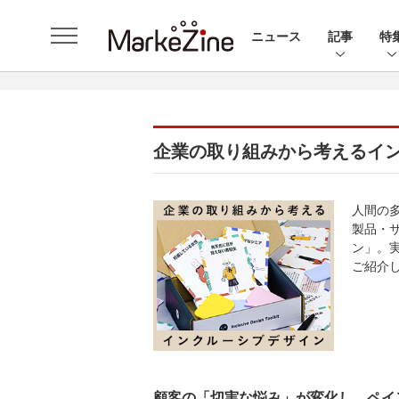
ニュース
記事
特
企業の取り組みから考えるイ
人間の
製品・
ン」。
ご紹介
顧客の「切実な悩み」が変化し、ペイ