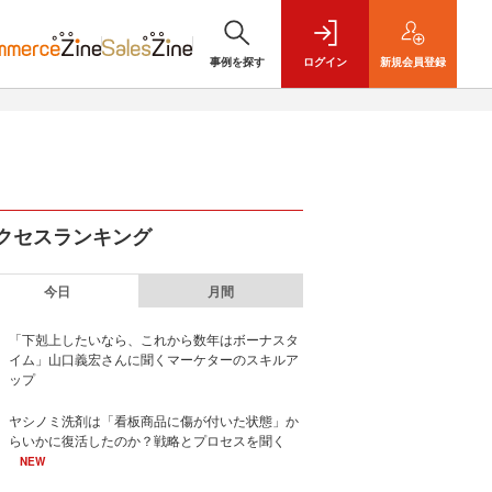
事例を探す
ログイン
新規
会員登録
クセスランキング
今日
月間
「下剋上したいなら、これから数年はボーナスタ
イム」山口義宏さんに聞くマーケターのスキルア
ップ
ヤシノミ洗剤は「看板商品に傷が付いた状態」か
らいかに復活したのか？戦略とプロセスを聞く
NEW