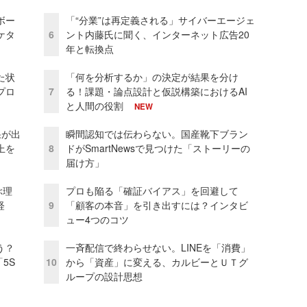
ボー
「“分業”は再定義される」サイバーエージェ
ケタ
6
ント内藤氏に聞く、インターネット広告20
年と転換点
た状
「何を分析するか」の決定が結果を分け
プロ
7
る！課題・論点設計と仮説構築におけるAI
と人間の役割
NEW
果が出
瞬間認知では伝わらない。国産靴下ブラン
上を
8
ドがSmartNewsで見つけた「ストーリーの
届け方」
ぶ理
プロも陥る「確証バイアス」を回避して
経
9
「顧客の本音」を引き出すには？インタビ
ュー4つのコツ
う？
一斉配信で終わらせない。LINEを「消費」
5S
10
から「資産」に変える、カルビーとＵＴグ
ループの設計思想