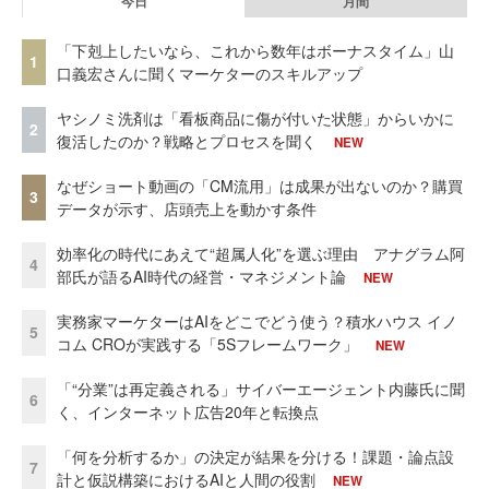
今日
月間
「下剋上したいなら、これから数年はボーナスタイム」山
1
口義宏さんに聞くマーケターのスキルアップ
ヤシノミ洗剤は「看板商品に傷が付いた状態」からいかに
2
復活したのか？戦略とプロセスを聞く
NEW
なぜショート動画の「CM流用」は成果が出ないのか？購買
3
データが示す、店頭売上を動かす条件
効率化の時代にあえて“超属人化”を選ぶ理由 アナグラム阿
4
部氏が語るAI時代の経営・マネジメント論
NEW
実務家マーケターはAIをどこでどう使う？積水ハウス イノ
5
コム CROが実践する「5Sフレームワーク」
NEW
「“分業”は再定義される」サイバーエージェント内藤氏に聞
6
く、インターネット広告20年と転換点
「何を分析するか」の決定が結果を分ける！課題・論点設
7
計と仮説構築におけるAIと人間の役割
NEW