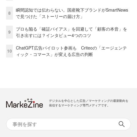
瞬間認知では伝わらない。国産靴下ブランドがSmartNews
8
で見つけた「ストーリーの届け方」
プロも陥る「確証バイアス」を回避して「顧客の本音」を
9
引き出すには？インタビュー4つのコツ
ChatGPT広告パイロット参画も Criteoの「エージェンテ
10
ィック・コマース」が変える広告の判断
デジタルを中心とした広告／マーケティングの最新動向を
発信するマーケティング専門メディアです。