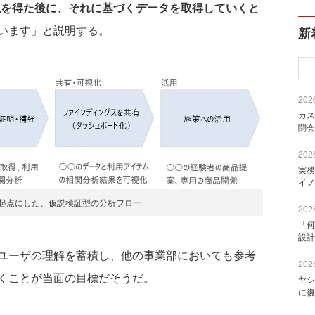
説を得た後に、それに基づくデータを取得していくと
います」と説明する。
新
2026
カス
闘会
2026
実務
イノ
を起点にした、仮説検証型の分析フロー
2026
「何
設計
ユーザの理解を蓄積し、他の事業部においても参考
2026
くことが当面の目標だそうだ。
ヤシ
に復