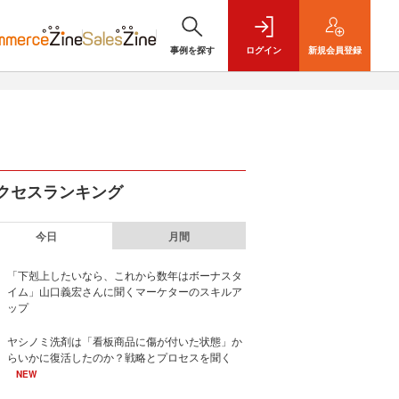
事例を探す
ログイン
新規
会員登録
クセスランキング
今日
月間
「下剋上したいなら、これから数年はボーナスタ
イム」山口義宏さんに聞くマーケターのスキルア
ップ
ヤシノミ洗剤は「看板商品に傷が付いた状態」か
らいかに復活したのか？戦略とプロセスを聞く
NEW