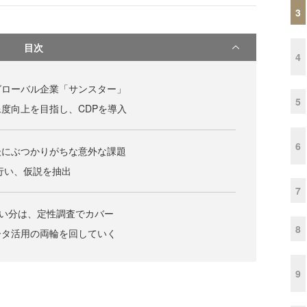
3
目次
4
グローバル企業「サンスター」
5
度向上を目指し、CDPを導入
6
後にぶつかりがちな意外な課題
行い、仮説を抽出
7
ない分は、定性調査でカバー
8
ータ活用の両輪を回していく
9