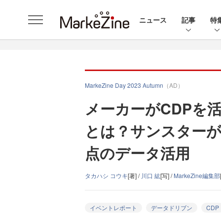
ニュース
記事
特
MarkeZine Day 2023 Autumn
（AD）
メーカーがCDPを
とは？サンスターが
点のデータ活用
タカハシ コウキ
[著] /
川口 紘
[写] /
MarkeZine編集部
イベントレポート
データドリブン
CDP