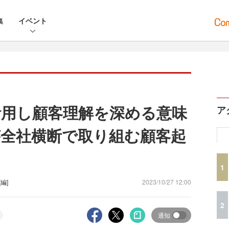
集
イベント
活用し顧客理解を深める意味
ア
全社横断で取り組む顧客起
1
[編]
2023/10/27 12:00
2
通知