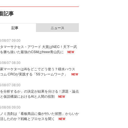
着記事
記事
ニュース
/08/07 09:00
タマーサクセス・アワード 大賞はNEC！天下一武
を勝ち抜いた最強のCSMはfreee青山氏に
NEW
/08/07 08:30
家マーケターはAIをどこでどう使う？積水ハウス
コム CROが実践する「5Sフレームワーク」
NEW
/08/07 08:00
を分析するか」の決定が結果を分ける！課題・論点
と仮説構築におけるAIと人間の役割
NEW
/08/06 09:00
ノミ洗剤は「看板商品に傷が付いた状態」からいか
活したのか？戦略とプロセスを聞く
NEW