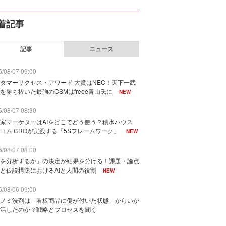
着記事
記事
ニュース
/08/07 09:00
タマーサクセス・アワード 大賞はNEC！天下一武
を勝ち抜いた最強のCSMはfreee青山氏に
NEW
/08/07 08:30
家マーケターはAIをどこでどう使う？積水ハウス
コム CROが実践する「5Sフレームワーク」
NEW
/08/07 08:00
を分析するか」の決定が結果を分ける！課題・論点
と仮説構築におけるAIと人間の役割
NEW
/08/06 09:00
ノミ洗剤は「看板商品に傷が付いた状態」からいか
活したのか？戦略とプロセスを聞く