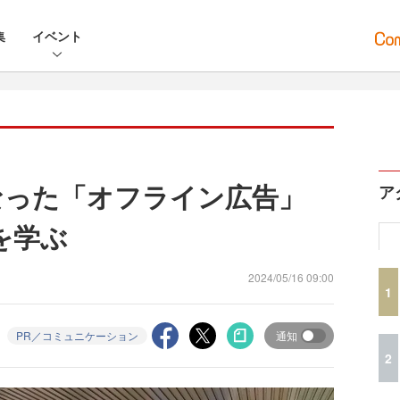
集
イベント
になった「オフライン広告」
ア
を学ぶ
2024/05/16 09:00
1
PR／コミュニケーション
通知
2