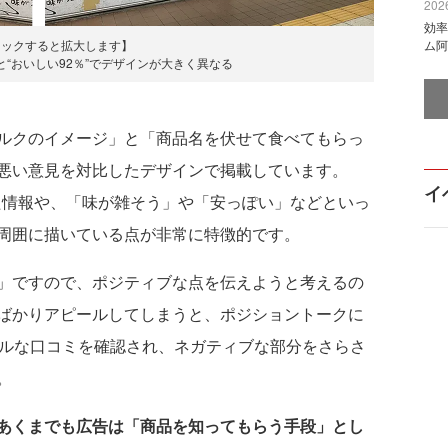
2026
効率
リックすると拡大します】
ム阿
”と“おいしい92％”でデザインが大きく異なる
ルクのイメージ」と「商品名を伏せて食べてもらっ
悪い意見を対比したデザインで掲載しています。
イ
った情報や、「味が雑そう」や「安っぽい」などといっ
周囲に描いている点が非常に特徴的です。
」ですので、ポジティブな点を伝えようと考えるの
ばかりアピールしてしまうと、ポジショントークに
アルな口コミを確認され、ネガティブな部分をさらさ
。
あくまでも広告は「商品を知ってもらう手段」とし