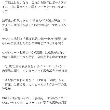
「下剋上したいなら、これから数年はボーナスタ
イム」山口義宏さんに聞くマーケターのスキルア
ップ
効率化の時代にあえて“超属人化”を選ぶ理由 ア
ナグラム阿部氏が語るAI時代の経営・マネジメン
ト論
ヤシノミ洗剤は「看板商品に傷が付いた状態」か
らいかに復活したのか？戦略とプロセスを聞く
なぜショート動画の「CM流用」は成果が出ない
のか？購買データが示す、店頭売上を動かす条件
「“分業”は再定義される」サイバーエージェント
内藤氏に聞く、インターネット広告20年と転換点
一斉配信で終わらせない。LINEを「消費」から
「資産」に変える、カルビーとＵＴグループの設
計思想
ChatGPT広告パイロット参画も Criteoの「エー
ジェンティック・コマース」が変える広告の判断