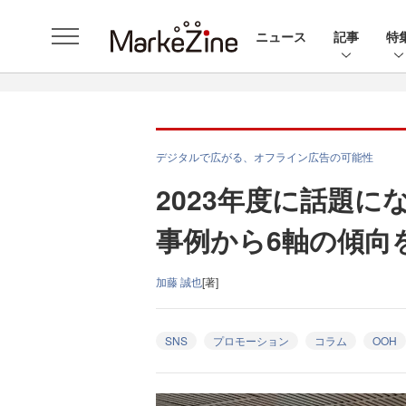
ニュース
記事
特
デジタルで広がる、オフライン広告の可能性
2023年度に話題
事例から6軸の傾向
加藤 誠也
[著]
SNS
プロモーション
コラム
OOH