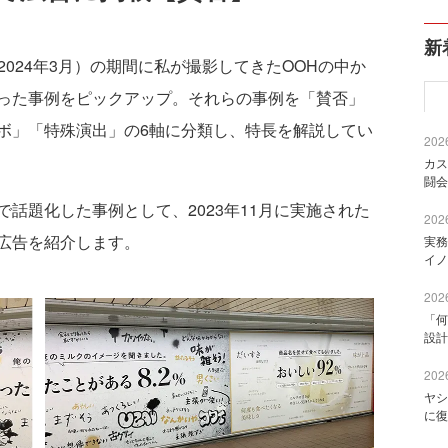
新
～2024年3月）の期間に私が撮影してきたOOHの中か
った事例をピックアップ。それらの事例を「賛否」
ボ」「特殊演出」の6軸に分類し、特長を解説してい
2026
カス
闘会
話題化した事例として、2023年11月に実施された
2026
広告を紹介します。
実務
イノ
2026
「何
設計
2026
ヤシ
に復