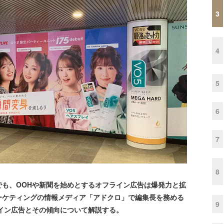
3
4
5
6
7
8
も、OOHや新聞を始めとするオフライン広告は爆発力と拡
ーケティングの情報メディア「アドクロ」で編集長を務める
9
ライン広告とその傾向について解説する。