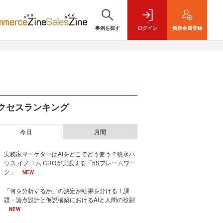
事例を探す
ログイン
新規
会員登録
クセスランキング
今日
月間
実務家マーケターはAIをどこでどう使う？積水ハ
ウス イノコム CROが実践する「5Sフレームワー
ク」
NEW
「何を分析するか」の決定が結果を分ける！課
題・論点設計と仮説構築におけるAIと人間の役割
NEW