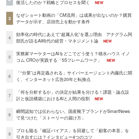
復活したのか？戦略とプロセスを聞く
NEW
なぜショート動画の「CM流用」は成果が出ないのか？購買
3
データが示す、店頭売上を動かす条件
効率化の時代にあえて“超属人化”を選ぶ理由 アナグラム阿
4
部氏が語るAI時代の経営・マネジメント論
NEW
実務家マーケターはAIをどこでどう使う？積水ハウス イノ
5
コム CROが実践する「5Sフレームワーク」
NEW
「“分業”は再定義される」サイバーエージェント内藤氏に聞
6
く、インターネット広告20年と転換点
「何を分析するか」の決定が結果を分ける！課題・論点設
7
計と仮説構築におけるAIと人間の役割
NEW
瞬間認知では伝わらない。国産靴下ブランドがSmartNews
8
で見つけた「ストーリーの届け方」
プロも陥る「確証バイアス」を回避して「顧客の本音」を
9
引き出すには？インタビュー4つのコツ