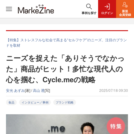
新規
事例を探す
ログイン
会員登録
【特集】ストレスフルな社会で高まる“セルフケア”のニーズ、注目のブラン
ドを取材
ニーズを捉えた「ありそうでなかっ
た」商品がヒット！多忙な現代人の
心を掴む、Cycle.meの戦略
安光 あずみ
[著] /
高山 透
[写]
2025/07/18 09:30
食品
インタビュー／事例
ブランド戦略