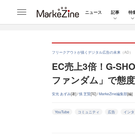
ニュース
記事
特
フリークアウトが描くデジタル広告の未来
（AD）
EC売上3倍！G-S
ファンダム」で態度変
安光 あずみ
[著] /
慎 芝賢
[写] /
MarkeZine編集部
[編]
YouTube
コミュニティ
広告
インタ