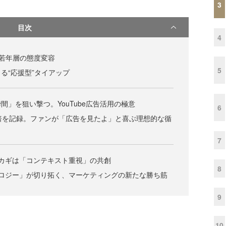
3
目次
4
、若年層の態度変容
5
る“応援型”タイアップ
間」を狙い撃つ。YouTube広告活用の極意
6
上3倍を記録。ファンが「広告を見たよ」と喜ぶ理想的な循
7
カギは「コンテキスト重視」の共創
8
ノロジー」が切り拓く、マーケティングの新たな勝ち筋
9
10