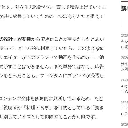
一体を、熱を生む設計から一貫して積み上げていくこ
新
が共に成長していくための一つのあり方だと捉えて
2026
の設計」が初期からできたこと
が重要だったと思い
ヤシ
に復
を撮って」と一方的に指定していたら、このような結
リエイターがこのブランドで動画を作るのか」、納
2026
効率
動かすことはできません。また単発ではなく、広告
ム阿
ンをとったことも、ファンダムにブランドが浸透し
2026
AI
「Y
コンテンツ全体を多角的に判断しているため、たと
2026
、視聴者が「料理・食事」を目的としている「捌き
「下
山口
判別してノイズとして排除することが可能です。
2026