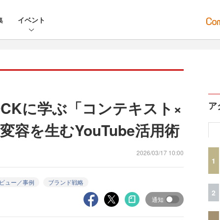
集
イベント
HOCKに学ぶ「コンテキスト×
ア
容を生むYouTube活用術
2026/03/17 10:00
1
ビュー／事例
ブランド戦略
2
通知