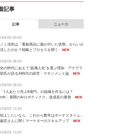
着記事
記事
ニュース
/08/06 09:00
ノミ洗剤は「看板商品に傷が付いた状態」からいか
活したのか？戦略とプロセスを聞く
NEW
/08/06 08:30
化の時代にあえて“超属人化”を選ぶ理由 アナグラ
部氏が語るAI時代の経営・マネジメント論
NEW
/08/06 08:00
で「1人あたり売上8億円」の組織を作るには？
unth」展開のAiロボティクス、急成長の裏側
NEW
/08/05 10:30
剋上したいなら、これから数年はボーナスタイム」
義宏さんに聞くマーケターのスキルアップ
NEW
/08/04 10:00