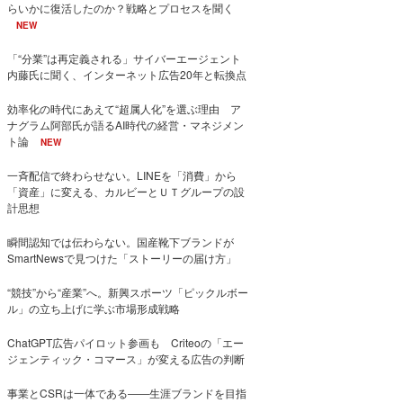
らいかに復活したのか？戦略とプロセスを聞く
NEW
「“分業”は再定義される」サイバーエージェント
内藤氏に聞く、インターネット広告20年と転換点
効率化の時代にあえて“超属人化”を選ぶ理由 ア
ナグラム阿部氏が語るAI時代の経営・マネジメン
ト論
NEW
一斉配信で終わらせない。LINEを「消費」から
「資産」に変える、カルビーとＵＴグループの設
計思想
瞬間認知では伝わらない。国産靴下ブランドが
SmartNewsで見つけた「ストーリーの届け方」
“競技”から“産業”へ。新興スポーツ「ピックルボー
ル」の立ち上げに学ぶ市場形成戦略
ChatGPT広告パイロット参画も Criteoの「エー
ジェンティック・コマース」が変える広告の判断
事業とCSRは一体である――生涯ブランドを目指