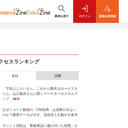
事例を探す
ログイン
新規
会員登録
クセスランキング
今日
月間
「下剋上したいなら、これから数年はボーナスタ
イム」山口義宏さんに聞くマーケターのスキルア
ップ
NEW
なぜショート動画の「CM流用」は成果が出ない
のか？購買データが示す、店頭売上を動かす条件
ヤシノミ洗剤は「看板商品に傷が付いた状態」か