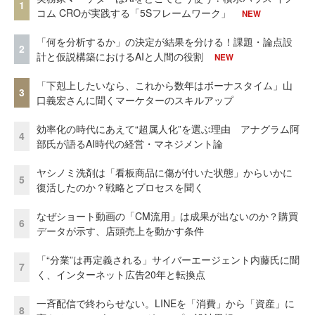
1
コム CROが実践する「5Sフレームワーク」
NEW
「何を分析するか」の決定が結果を分ける！課題・論点設
2
計と仮説構築におけるAIと人間の役割
NEW
「下剋上したいなら、これから数年はボーナスタイム」山
3
口義宏さんに聞くマーケターのスキルアップ
効率化の時代にあえて“超属人化”を選ぶ理由 アナグラム阿
4
部氏が語るAI時代の経営・マネジメント論
ヤシノミ洗剤は「看板商品に傷が付いた状態」からいかに
5
復活したのか？戦略とプロセスを聞く
なぜショート動画の「CM流用」は成果が出ないのか？購買
6
データが示す、店頭売上を動かす条件
「“分業”は再定義される」サイバーエージェント内藤氏に聞
7
く、インターネット広告20年と転換点
一斉配信で終わらせない。LINEを「消費」から「資産」に
8