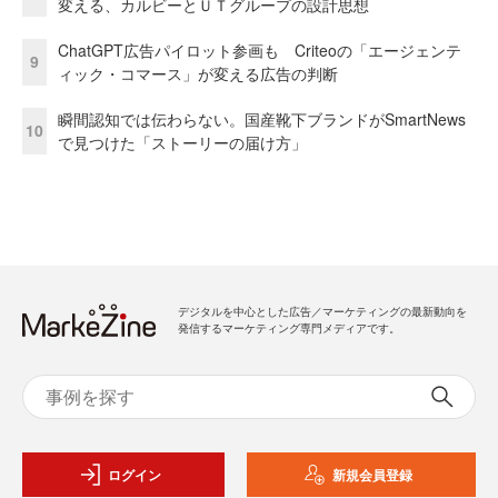
変える、カルビーとＵＴグループの設計思想
ChatGPT広告パイロット参画も Criteoの「エージェンテ
9
ィック・コマース」が変える広告の判断
瞬間認知では伝わらない。国産靴下ブランドがSmartNews
10
で見つけた「ストーリーの届け方」
デジタルを中心とした広告／マーケティングの最新動向を
発信するマーケティング専門メディアです。
ログイン
新規会員登録