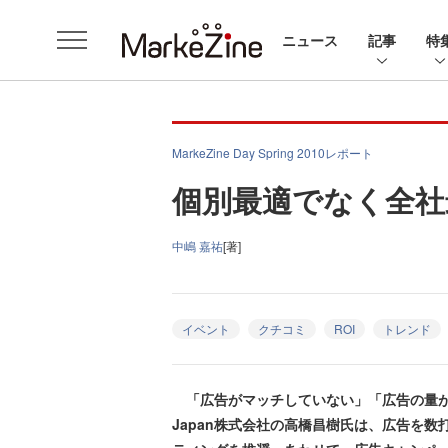
ニュース
記事
特
MarkeZine Day Spring 2010レポート
個別最適でなく全社
中嶋 嘉祐
[著]
イベント
クチコミ
ROI
トレンド
「広告がマッチしていない」「広告の量が多過
Japan株式会社の高橋昌樹氏は、広告を