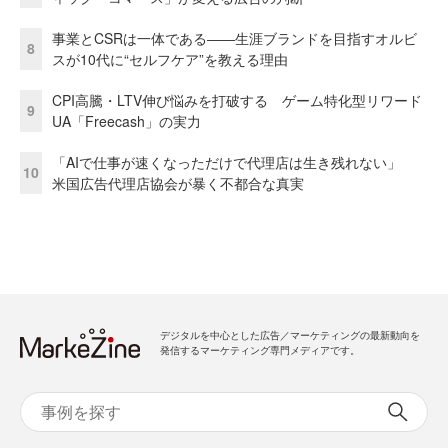
事業とCSRは一体である――生涯ブランドを目指すオルビ
8
スが10代に“セルフケア”を教える理由
CPI高騰・LTV伸び悩みを打破する ゲーム特化型リワード
9
UA「Freecash」の実力
「AIで仕事が速くなっただけで代理店は生き残れない」
10
米国広告代理店協会が暴く不都合な真実
デジタルを中心とした広告／マーケティングの最新動向を
発信するマーケティング専門メディアです。