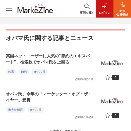
新規
事例を探す
ログイン
会員登録
オバマ氏に関する記事とニュース
英国ネットユーザーに人気の“節約のエキスパ
ート”、検索数でオバマ氏を上回る
検索
節約
オバマ氏
0
2009/02/18
オバマ氏、今年の「マーケッター・オブ・ザ・
イヤー」受賞
米大統領選
オバマ氏
0
2008/10/20
2件中1～2件を表示