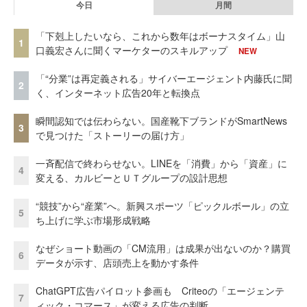
今日
月間
「下剋上したいなら、これから数年はボーナスタイム」山
1
口義宏さんに聞くマーケターのスキルアップ
NEW
「“分業”は再定義される」サイバーエージェント内藤氏に聞
2
く、インターネット広告20年と転換点
瞬間認知では伝わらない。国産靴下ブランドがSmartNews
3
で見つけた「ストーリーの届け方」
一斉配信で終わらせない。LINEを「消費」から「資産」に
4
変える、カルビーとＵＴグループの設計思想
“競技”から“産業”へ。新興スポーツ「ピックルボール」の立
5
ち上げに学ぶ市場形成戦略
なぜショート動画の「CM流用」は成果が出ないのか？購買
6
データが示す、店頭売上を動かす条件
ChatGPT広告パイロット参画も Criteoの「エージェンテ
7
ィック・コマース」が変える広告の判断