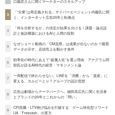
口義宏さんに聞くマーケターのスキルアップ
「“分業”は再定義される」サイバーエージェント内藤氏に聞
3
く、インターネット広告20年と転換点
「何を分析するか」の決定が結果を分ける！課題・論点設
4
計と仮説構築におけるAIと人間の役割
なぜショート動画の「CM流用」は成果が出ないのか？購買
5
データが示す、店頭売上を動かす条件
効率化の時代にあえて“超属人化”を選ぶ理由 アナグラム阿
6
部氏が語るAI時代の経営・マネジメント論
一斉配信で終わらせない。LINEを「消費」から「資産」に
7
変える、カルビーとＵＴグループの設計思想
広告は劇場からテーマパークへ。細田高広氏に聞く生活者
8
とブランドの20年とこれからの「問い」
CPI高騰・LTV伸び悩みを打破する ゲーム特化型リワード
9
UA「Freecash」の実力