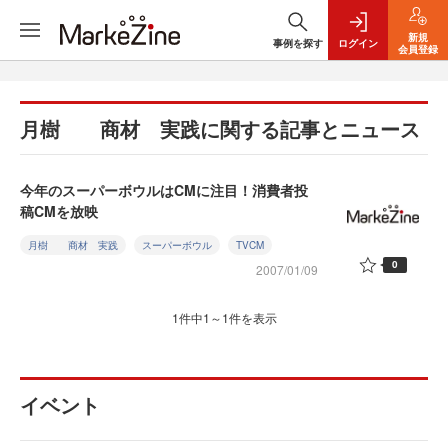
新規
事例を探す
ログイン
会員登録
月樹 商材 実践に関する記事とニュース
今年のスーパーボウルはCMに注目！消費者投
稿CMを放映
月樹 商材 実践
スーパーボウル
TVCM
0
2007/01/09
1件中1～1件を表示
イベント