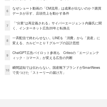
なぜショート動画の「CM流用」は成果が出ないのか？購買
6
データが示す、店頭売上を動かす条件
「“分業”は再定義される」サイバーエージェント内藤氏に聞
7
く、インターネット広告20年と転換点
一斉配信で終わらせない。LINEを「消費」から「資産」に
8
変える、カルビーとＵＴグループの設計思想
ChatGPT広告パイロット参画も Criteoの「エージェンテ
9
ィック・コマース」が変える広告の判断
瞬間認知では伝わらない。国産靴下ブランドがSmartNews
10
で見つけた「ストーリーの届け方」