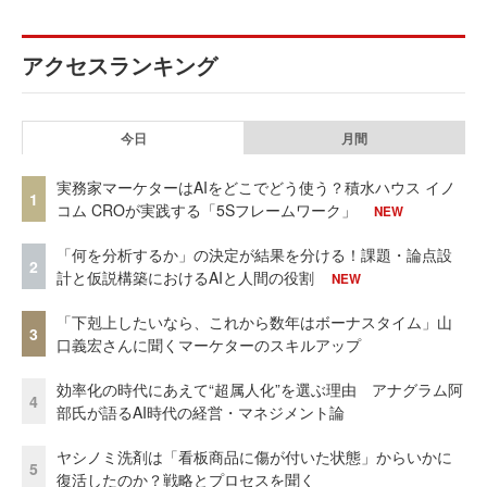
アクセスランキング
今日
月間
実務家マーケターはAIをどこでどう使う？積水ハウス イノ
1
コム CROが実践する「5Sフレームワーク」
NEW
「何を分析するか」の決定が結果を分ける！課題・論点設
2
計と仮説構築におけるAIと人間の役割
NEW
「下剋上したいなら、これから数年はボーナスタイム」山
3
口義宏さんに聞くマーケターのスキルアップ
効率化の時代にあえて“超属人化”を選ぶ理由 アナグラム阿
4
部氏が語るAI時代の経営・マネジメント論
ヤシノミ洗剤は「看板商品に傷が付いた状態」からいかに
5
復活したのか？戦略とプロセスを聞く