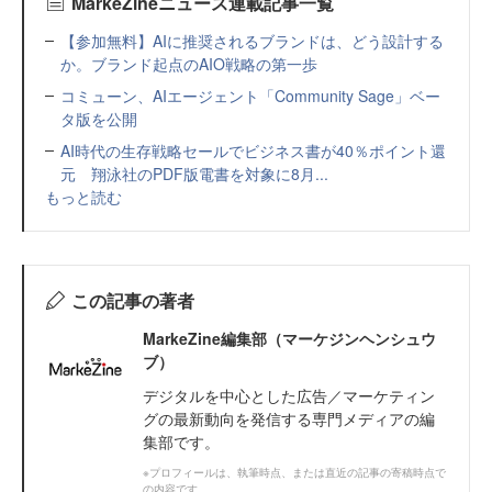
MarkeZineニュース連載記事一覧
【参加無料】AIに推奨されるブランドは、どう設計する
か。ブランド起点のAIO戦略の第一歩
コミューン、AIエージェント「Community Sage」ベー
タ版を公開
AI時代の生存戦略セールでビジネス書が40％ポイント還
元 翔泳社のPDF版電書を対象に8月...
もっと読む
この記事の著者
MarkeZine編集部（マーケジンヘンシュウ
ブ）
デジタルを中心とした広告／マーケティン
グの最新動向を発信する専門メディアの編
集部です。
※プロフィールは、執筆時点、または直近の記事の寄稿時点で
の内容です