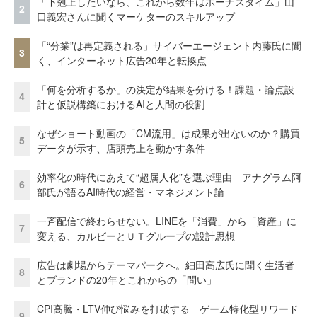
「下剋上したいなら、これから数年はボーナスタイム」山
2
口義宏さんに聞くマーケターのスキルアップ
「“分業”は再定義される」サイバーエージェント内藤氏に聞
3
く、インターネット広告20年と転換点
「何を分析するか」の決定が結果を分ける！課題・論点設
4
計と仮説構築におけるAIと人間の役割
なぜショート動画の「CM流用」は成果が出ないのか？購買
5
データが示す、店頭売上を動かす条件
効率化の時代にあえて“超属人化”を選ぶ理由 アナグラム阿
6
部氏が語るAI時代の経営・マネジメント論
一斉配信で終わらせない。LINEを「消費」から「資産」に
7
変える、カルビーとＵＴグループの設計思想
広告は劇場からテーマパークへ。細田高広氏に聞く生活者
8
とブランドの20年とこれからの「問い」
CPI高騰・LTV伸び悩みを打破する ゲーム特化型リワード
9