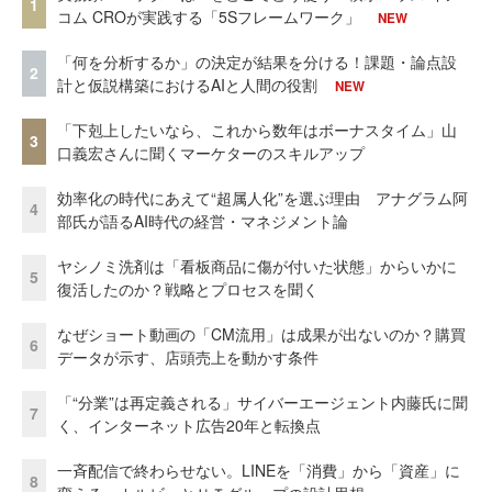
1
コム CROが実践する「5Sフレームワーク」
NEW
「何を分析するか」の決定が結果を分ける！課題・論点設
2
計と仮説構築におけるAIと人間の役割
NEW
「下剋上したいなら、これから数年はボーナスタイム」山
3
口義宏さんに聞くマーケターのスキルアップ
効率化の時代にあえて“超属人化”を選ぶ理由 アナグラム阿
4
部氏が語るAI時代の経営・マネジメント論
ヤシノミ洗剤は「看板商品に傷が付いた状態」からいかに
5
復活したのか？戦略とプロセスを聞く
なぜショート動画の「CM流用」は成果が出ないのか？購買
6
データが示す、店頭売上を動かす条件
「“分業”は再定義される」サイバーエージェント内藤氏に聞
7
く、インターネット広告20年と転換点
一斉配信で終わらせない。LINEを「消費」から「資産」に
8