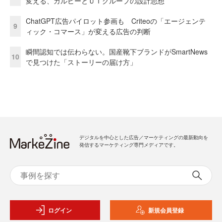
変える、カルビーとＵＴグループの設計思想
ChatGPT広告パイロット参画も Criteoの「エージェンテ
9
ィック・コマース」が変える広告の判断
瞬間認知では伝わらない。国産靴下ブランドがSmartNews
10
で見つけた「ストーリーの届け方」
デジタルを中心とした広告／マーケティングの最新動向を
発信するマーケティング専門メディアです。
ログイン
新規会員登録