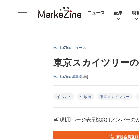
ニュース
記事
特
MarkeZineニュース
東京スカイツリーの
MarkeZine編集部
[著]
イベント
生放送
東京スカイツリー
※印刷用ページ表示機能はメンバーの
新規会員登録