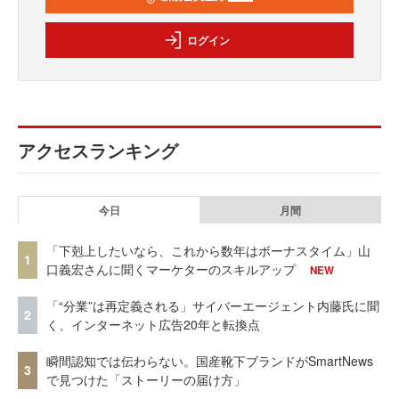
ログイン
アクセスランキング
今日
月間
「下剋上したいなら、これから数年はボーナスタイム」山
1
口義宏さんに聞くマーケターのスキルアップ
NEW
「“分業”は再定義される」サイバーエージェント内藤氏に聞
2
く、インターネット広告20年と転換点
瞬間認知では伝わらない。国産靴下ブランドがSmartNews
3
で見つけた「ストーリーの届け方」