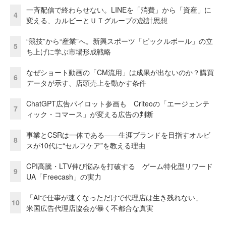
一斉配信で終わらせない。LINEを「消費」から「資産」に
4
変える、カルビーとＵＴグループの設計思想
“競技”から“産業”へ。新興スポーツ「ピックルボール」の立
5
ち上げに学ぶ市場形成戦略
なぜショート動画の「CM流用」は成果が出ないのか？購買
6
データが示す、店頭売上を動かす条件
ChatGPT広告パイロット参画も Criteoの「エージェンテ
7
ィック・コマース」が変える広告の判断
事業とCSRは一体である――生涯ブランドを目指すオルビ
8
スが10代に“セルフケア”を教える理由
CPI高騰・LTV伸び悩みを打破する ゲーム特化型リワード
9
UA「Freecash」の実力
「AIで仕事が速くなっただけで代理店は生き残れない」
10
米国広告代理店協会が暴く不都合な真実