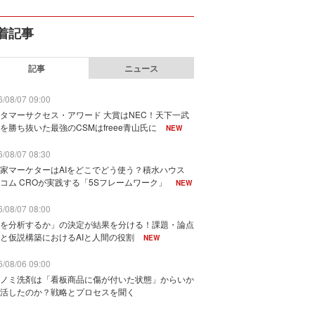
着記事
記事
ニュース
/08/07 09:00
タマーサクセス・アワード 大賞はNEC！天下一武
を勝ち抜いた最強のCSMはfreee青山氏に
NEW
/08/07 08:30
家マーケターはAIをどこでどう使う？積水ハウス
コム CROが実践する「5Sフレームワーク」
NEW
/08/07 08:00
を分析するか」の決定が結果を分ける！課題・論点
と仮説構築におけるAIと人間の役割
NEW
/08/06 09:00
ノミ洗剤は「看板商品に傷が付いた状態」からいか
活したのか？戦略とプロセスを聞く