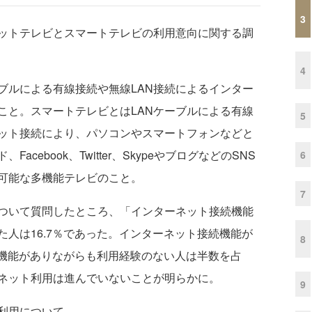
3
ネットテレビとスマートテレビの利用意向に関する調
4
ブルによる有線接続や無線LAN接続によるインター
こと。スマートテレビとはLANケーブルによる有線
5
ネット接続により、パソコンやスマートフォンなどと
cebook、Twitter、SkypeやブログなどのSNS
6
可能な多機能テレビのこと。
7
ついて質問したところ、「インターネット接続機能
人は16.7％であった。インターネット接続機能が
8
続機能がありながらも利用経験のない人は半数を占
ネット利用は進んでいないことが明らかに。
9
利用について