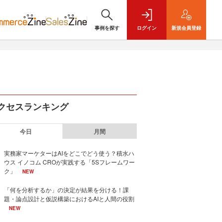
事例を探す
ログイン
新規
会員登録
クセスランキング
今日
月間
実務家マーケターはAIをどこでどう使う？積水ハ
ウス イノコム CROが実践する「5Sフレームワー
ク」
NEW
「何を分析するか」の決定が結果を分ける！課
題・論点設計と仮説構築におけるAIと人間の役割
NEW