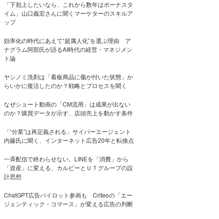
「下剋上したいなら、これから数年はボーナスタ
イム」山口義宏さんに聞くマーケターのスキルア
ップ
効率化の時代にあえて“超属人化”を選ぶ理由 ア
ナグラム阿部氏が語るAI時代の経営・マネジメン
ト論
ヤシノミ洗剤は「看板商品に傷が付いた状態」か
らいかに復活したのか？戦略とプロセスを聞く
なぜショート動画の「CM流用」は成果が出ない
のか？購買データが示す、店頭売上を動かす条件
「“分業”は再定義される」サイバーエージェント
内藤氏に聞く、インターネット広告20年と転換点
一斉配信で終わらせない。LINEを「消費」から
「資産」に変える、カルビーとＵＴグループの設
計思想
ChatGPT広告パイロット参画も Criteoの「エー
ジェンティック・コマース」が変える広告の判断