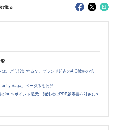
受け取る
一覧
ドは、どう設計するか。ブランド起点のAIO戦略の第一
nity Sage」ベータ版を公開
書が40％ポイント還元 翔泳社のPDF版電書を対象に8