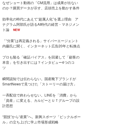
なぜショート動画の「CM流用」は成果が出ない
のか？購買データが示す、店頭売上を動かす条件
効率化の時代にあえて“超属人化”を選ぶ理由 ア
ナグラム阿部氏が語るAI時代の経営・マネジメン
ト論
NEW
「“分業”は再定義される」サイバーエージェント
内藤氏に聞く、インターネット広告20年と転換点
プロも陥る「確証バイアス」を回避して「顧客の
本音」を引き出すには？インタビュー4つのコ
ツ
瞬間認知では伝わらない。国産靴下ブランドが
SmartNewsで見つけた「ストーリーの届け方」
一斉配信で終わらせない。LINEを「消費」から
「資産」に変える、カルビーとＵＴグループの設
計思想
“競技”から“産業”へ。新興スポーツ「ピックルボー
ル」の立ち上げに学ぶ市場形成戦略