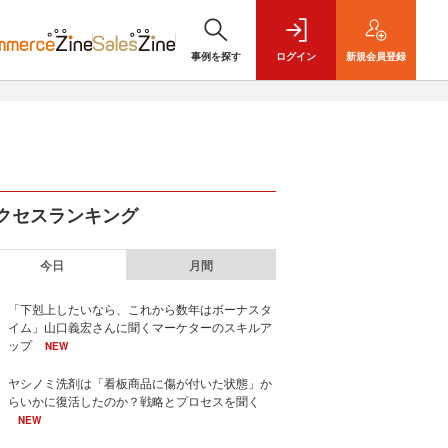
事例を探す
ログイン
新規
会員登録
クセスランキング
今日
月間
「下剋上したいなら、これから数年はボーナスタ
イム」山口義宏さんに聞くマーケターのスキルア
ップ
NEW
ヤシノミ洗剤は「看板商品に傷が付いた状態」か
らいかに復活したのか？戦略とプロセスを聞く
NEW