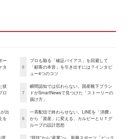
ボー
プロも陥る「確証バイアス」を回避して
ケタ
6
「顧客の本音」を引き出すには？インタビ
ュー4つのコツ
た状
瞬間認知では伝わらない。国産靴下ブラン
プロ
7
ドがSmartNewsで見つけた「ストーリーの
届け方」
果が出
一斉配信で終わらせない。LINEを「消費」
上を
8
から「資産」に変える、カルビーとＵＴグ
ループの設計思想
ぶ理
“競技”から“産業”へ。新興スポーツ「ピック