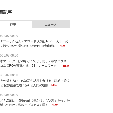
着記事
記事
ニュース
/08/07 09:00
タマーサクセス・アワード 大賞はNEC！天下一武
を勝ち抜いた最強のCSMはfreee青山氏に
NEW
/08/07 08:30
家マーケターはAIをどこでどう使う？積水ハウス
コム CROが実践する「5Sフレームワーク」
NEW
/08/07 08:00
を分析するか」の決定が結果を分ける！課題・論点
と仮説構築におけるAIと人間の役割
NEW
/08/06 09:00
ノミ洗剤は「看板商品に傷が付いた状態」からいか
活したのか？戦略とプロセスを聞く
NEW