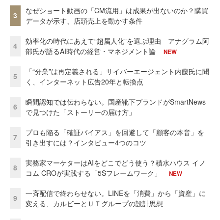
なぜショート動画の「CM流用」は成果が出ないのか？購買
3
データが示す、店頭売上を動かす条件
効率化の時代にあえて“超属人化”を選ぶ理由 アナグラム阿
4
部氏が語るAI時代の経営・マネジメント論
NEW
「“分業”は再定義される」サイバーエージェント内藤氏に聞
5
く、インターネット広告20年と転換点
瞬間認知では伝わらない。国産靴下ブランドがSmartNews
6
で見つけた「ストーリーの届け方」
プロも陥る「確証バイアス」を回避して「顧客の本音」を
7
引き出すには？インタビュー4つのコツ
実務家マーケターはAIをどこでどう使う？積水ハウス イノ
8
コム CROが実践する「5Sフレームワーク」
NEW
一斉配信で終わらせない。LINEを「消費」から「資産」に
9
変える、カルビーとＵＴグループの設計思想