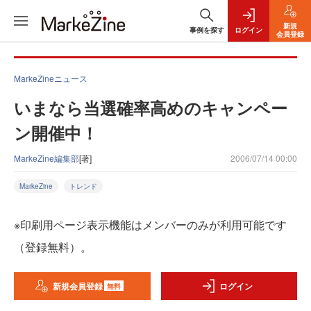
新規
事例を探す
ログイン
会員登録
MarkeZineニュース
いまなら当選確率高めのキャンペー
ン開催中！
MarkeZine編集部
[著]
2006/07/14 00:00
MarkeZine
トレンド
※印刷用ページ表示機能はメンバーのみが利用可能です
（登録無料）。
新規会員登録
ログイン
無料