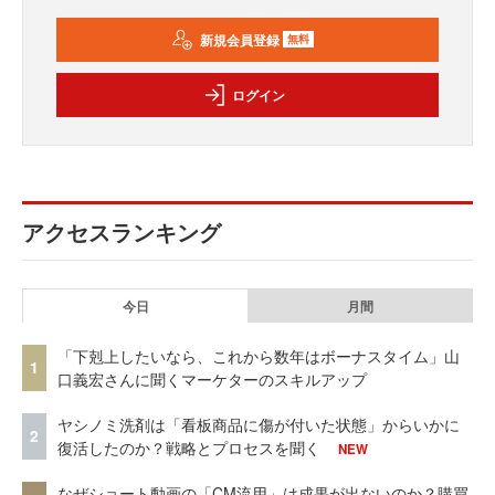
新規会員登録
無料
ログイン
アクセスランキング
今日
月間
「下剋上したいなら、これから数年はボーナスタイム」山
1
口義宏さんに聞くマーケターのスキルアップ
ヤシノミ洗剤は「看板商品に傷が付いた状態」からいかに
2
復活したのか？戦略とプロセスを聞く
NEW
なぜショート動画の「CM流用」は成果が出ないのか？購買