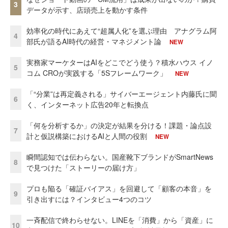
3
データが示す、店頭売上を動かす条件
効率化の時代にあえて“超属人化”を選ぶ理由 アナグラム阿
4
部氏が語るAI時代の経営・マネジメント論
NEW
実務家マーケターはAIをどこでどう使う？積水ハウス イノ
5
コム CROが実践する「5Sフレームワーク」
NEW
「“分業”は再定義される」サイバーエージェント内藤氏に聞
6
く、インターネット広告20年と転換点
「何を分析するか」の決定が結果を分ける！課題・論点設
7
計と仮説構築におけるAIと人間の役割
NEW
瞬間認知では伝わらない。国産靴下ブランドがSmartNews
8
で見つけた「ストーリーの届け方」
プロも陥る「確証バイアス」を回避して「顧客の本音」を
9
引き出すには？インタビュー4つのコツ
一斉配信で終わらせない。LINEを「消費」から「資産」に
10