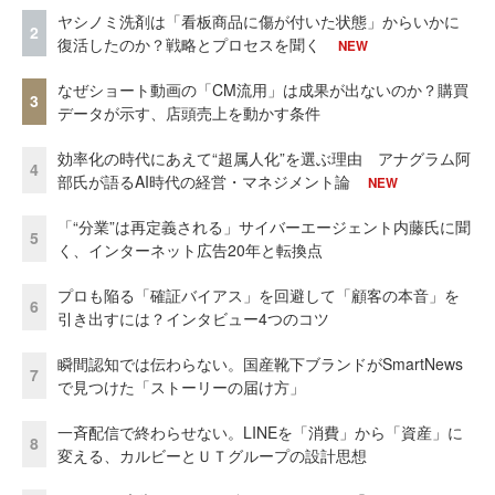
ヤシノミ洗剤は「看板商品に傷が付いた状態」からいかに
2
復活したのか？戦略とプロセスを聞く
NEW
なぜショート動画の「CM流用」は成果が出ないのか？購買
3
データが示す、店頭売上を動かす条件
効率化の時代にあえて“超属人化”を選ぶ理由 アナグラム阿
4
部氏が語るAI時代の経営・マネジメント論
NEW
「“分業”は再定義される」サイバーエージェント内藤氏に聞
5
く、インターネット広告20年と転換点
プロも陥る「確証バイアス」を回避して「顧客の本音」を
6
引き出すには？インタビュー4つのコツ
瞬間認知では伝わらない。国産靴下ブランドがSmartNews
7
で見つけた「ストーリーの届け方」
一斉配信で終わらせない。LINEを「消費」から「資産」に
8
変える、カルビーとＵＴグループの設計思想