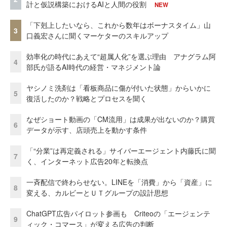
計と仮説構築におけるAIと人間の役割
NEW
「下剋上したいなら、これから数年はボーナスタイム」山
3
口義宏さんに聞くマーケターのスキルアップ
効率化の時代にあえて“超属人化”を選ぶ理由 アナグラム阿
4
部氏が語るAI時代の経営・マネジメント論
ヤシノミ洗剤は「看板商品に傷が付いた状態」からいかに
5
復活したのか？戦略とプロセスを聞く
なぜショート動画の「CM流用」は成果が出ないのか？購買
6
データが示す、店頭売上を動かす条件
「“分業”は再定義される」サイバーエージェント内藤氏に聞
7
く、インターネット広告20年と転換点
一斉配信で終わらせない。LINEを「消費」から「資産」に
8
変える、カルビーとＵＴグループの設計思想
ChatGPT広告パイロット参画も Criteoの「エージェンテ
9
ィック・コマース」が変える広告の判断