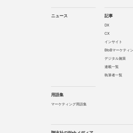
ニュース
記事
DX
CX
インサイト
BtoBマーケティ
デジタル施策
連載一覧
執筆者一覧
用語集
マーケティング用語集
翔泳社のWebメディア