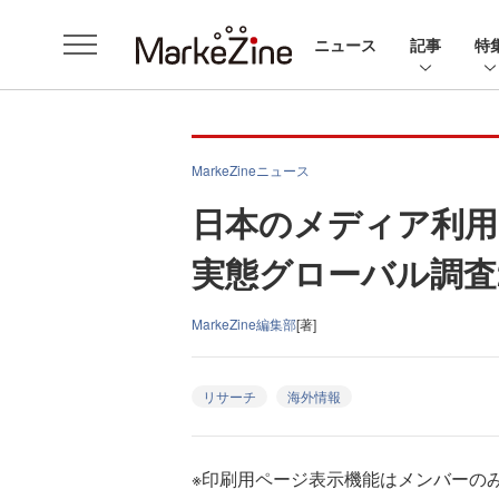
ニュース
記事
特
MarkeZineニュース
日本のメディア利用
実態グローバル調査2
MarkeZine編集部
[著]
リサーチ
海外情報
※印刷用ページ表示機能はメンバーの