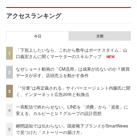
アクセスランキング
今日
月間
「下剋上したいなら、これから数年はボーナスタイム」山
1
口義宏さんに聞くマーケターのスキルアップ
NEW
なぜショート動画の「CM流用」は成果が出ないのか？購買
2
データが示す、店頭売上を動かす条件
「“分業”は再定義される」サイバーエージェント内藤氏に聞
3
く、インターネット広告20年と転換点
一斉配信で終わらせない。LINEを「消費」から「資産」に
4
変える、カルビーとＵＴグループの設計思想
瞬間認知では伝わらない。国産靴下ブランドがSmartNews
5
で見つけた「ストーリーの届け方」