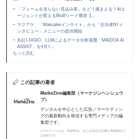
「フォームを送らない見込み客」をどう捕まえる？AIエ
ージェントが変えるBtoBリード獲得【...
マクアケ、「Makuakeインサイト」から「生活者N1イ
ンタビュー」メニューの提供開始
丸紅I-DIGIO、LLMによるデータ分析基盤「MAIDOA AI
ASSIST」を9月1...
もっと読む
この記事の著者
MarkeZine編集部（マーケジンヘンシュウ
ブ）
デジタルを中心とした広告／マーケティン
グの最新動向を発信する専門メディアの編
集部です。
※プロフィールは、執筆時点、または直近の記事の寄稿時点で
の内容です