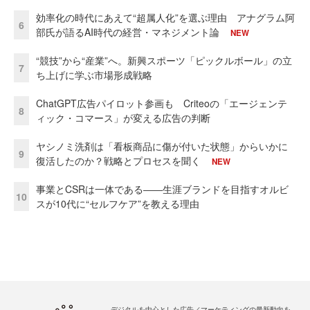
効率化の時代にあえて“超属人化”を選ぶ理由 アナグラム阿
6
部氏が語るAI時代の経営・マネジメント論
NEW
“競技”から“産業”へ。新興スポーツ「ピックルボール」の立
7
ち上げに学ぶ市場形成戦略
ChatGPT広告パイロット参画も Criteoの「エージェンテ
8
ィック・コマース」が変える広告の判断
ヤシノミ洗剤は「看板商品に傷が付いた状態」からいかに
9
復活したのか？戦略とプロセスを聞く
NEW
事業とCSRは一体である――生涯ブランドを目指すオルビ
10
スが10代に“セルフケア”を教える理由
デジタルを中心とした広告／マーケティングの最新動向を