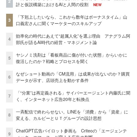
2
計と仮説構築におけるAIと人間の役割
NEW
「下剋上したいなら、これから数年はボーナスタイム」山
3
口義宏さんに聞くマーケターのスキルアップ
効率化の時代にあえて“超属人化”を選ぶ理由 アナグラム阿
4
部氏が語るAI時代の経営・マネジメント論
ヤシノミ洗剤は「看板商品に傷が付いた状態」からいかに
5
復活したのか？戦略とプロセスを聞く
なぜショート動画の「CM流用」は成果が出ないのか？購買
6
データが示す、店頭売上を動かす条件
「“分業”は再定義される」サイバーエージェント内藤氏に聞
7
く、インターネット広告20年と転換点
一斉配信で終わらせない。LINEを「消費」から「資産」に
8
変える、カルビーとＵＴグループの設計思想
ChatGPT広告パイロット参画も Criteoの「エージェンテ
9
ィック・コマース」が変える広告の判断