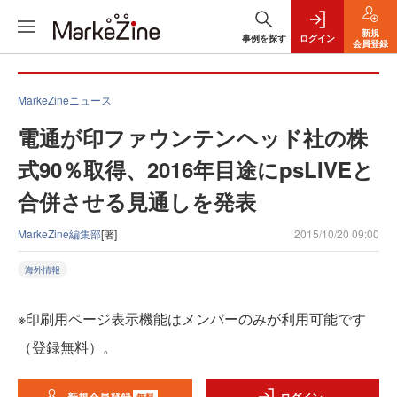
新規
事例を探す
ログイン
会員登録
MarkeZineニュース
電通が印ファウンテンヘッド社の株
式90％取得、2016年目途にpsLIVEと
合併させる見通しを発表
MarkeZine編集部
[著]
2015/10/20 09:00
海外情報
※印刷用ページ表示機能はメンバーのみが利用可能です
（登録無料）。
無料