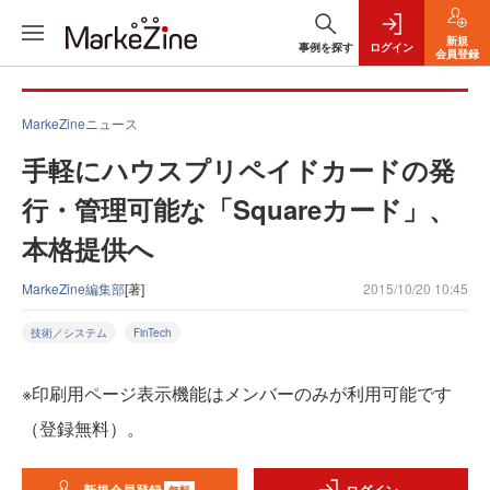
新規
事例を探す
ログイン
会員登録
MarkeZineニュース
手軽にハウスプリペイドカードの発
行・管理可能な「Squareカード」、
本格提供へ
MarkeZine編集部
[著]
2015/10/20 10:45
技術／システム
FinTech
※印刷用ページ表示機能はメンバーのみが利用可能です
（登録無料）。
無料