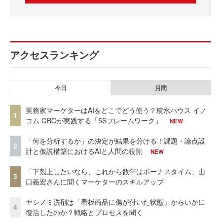
アクセスランキング
今日
月間
実務家マーケターはAIをどこでどう使う？積水ハウス イノ
1
コム CROが実践する「5Sフレームワーク」
NEW
「何を分析するか」の決定が結果を分ける！課題・論点設
2
計と仮説構築におけるAIと人間の役割
NEW
「下剋上したいなら、これから数年はボーナスタイム」山
3
口義宏さんに聞くマーケターのスキルアップ
ヤシノミ洗剤は「看板商品に傷が付いた状態」からいかに
4
復活したのか？戦略とプロセスを聞く