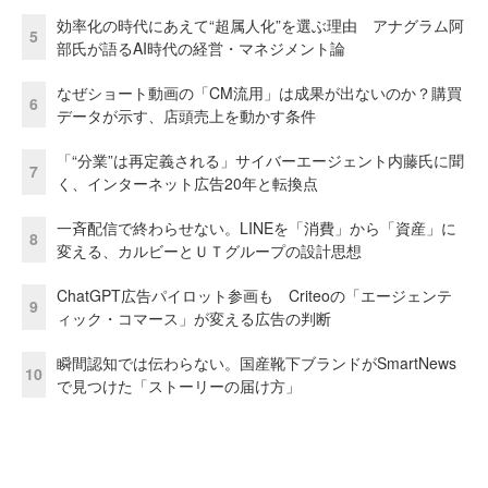
効率化の時代にあえて“超属人化”を選ぶ理由 アナグラム阿
5
部氏が語るAI時代の経営・マネジメント論
なぜショート動画の「CM流用」は成果が出ないのか？購買
6
データが示す、店頭売上を動かす条件
「“分業”は再定義される」サイバーエージェント内藤氏に聞
7
く、インターネット広告20年と転換点
一斉配信で終わらせない。LINEを「消費」から「資産」に
8
変える、カルビーとＵＴグループの設計思想
ChatGPT広告パイロット参画も Criteoの「エージェンテ
9
ィック・コマース」が変える広告の判断
瞬間認知では伝わらない。国産靴下ブランドがSmartNews
10
で見つけた「ストーリーの届け方」