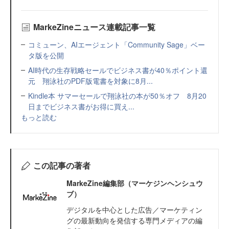
MarkeZineニュース連載記事一覧
コミューン、AIエージェント「Community Sage」ベー
タ版を公開
AI時代の生存戦略セールでビジネス書が40％ポイント還
元 翔泳社のPDF版電書を対象に8月...
Kindle本 サマーセールで翔泳社の本が50％オフ 8月20
日までビジネス書がお得に買え...
もっと読む
この記事の著者
MarkeZine編集部（マーケジンヘンシュウ
ブ）
デジタルを中心とした広告／マーケティン
グの最新動向を発信する専門メディアの編