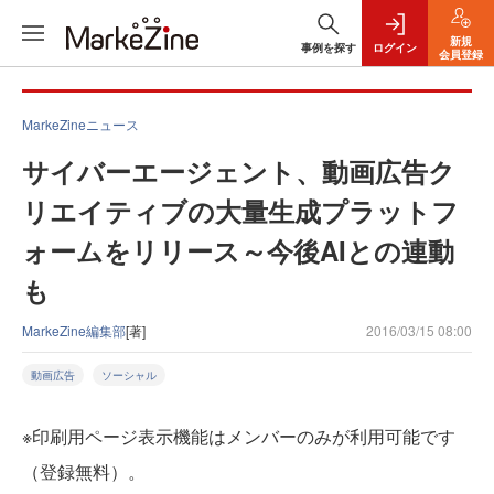
新規
事例を探す
ログイン
会員登録
MarkeZineニュース
サイバーエージェント、動画広告ク
リエイティブの大量生成プラットフ
ォームをリリース～今後AIとの連動
も
MarkeZine編集部
[著]
2016/03/15 08:00
動画広告
ソーシャル
※印刷用ページ表示機能はメンバーのみが利用可能です
（登録無料）。