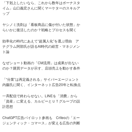
「下剋上したいなら、これから数年はボーナスタ
イム」山口義宏さんに聞くマーケターのスキルア
ップ
ヤシノミ洗剤は「看板商品に傷が付いた状態」か
らいかに復活したのか？戦略とプロセスを聞く
効率化の時代にあえて“超属人化”を選ぶ理由 ア
ナグラム阿部氏が語るAI時代の経営・マネジメン
ト論
なぜショート動画の「CM流用」は成果が出ない
のか？購買データが示す、店頭売上を動かす条件
「“分業”は再定義される」サイバーエージェント
内藤氏に聞く、インターネット広告20年と転換点
一斉配信で終わらせない。LINEを「消費」から
「資産」に変える、カルビーとＵＴグループの設
計思想
ChatGPT広告パイロット参画も Criteoの「エー
ジェンティック・コマース」が変える広告の判断