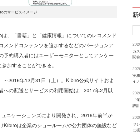
biroのサービスイメージ
新
roは、「書籍」と「健康情報」についてのレコメンド
2026
コメンドコンテンツを追加するなどのバージョンア
カス
の予約購入者にはユーザーモニターとしてアンケー
闘会
発に参加することができる。
2026
実務
2016年12月31日（土）。Kibiro公式サイトおよ
イノ
への配送とサービスの利用開始は、2017年2月以
2026
「何
設計
EOコミュニケーションズにより開発され、2016年前半か
2026
ヤシ
Kibiroは企業のショールームや公共団体の施設など
に復