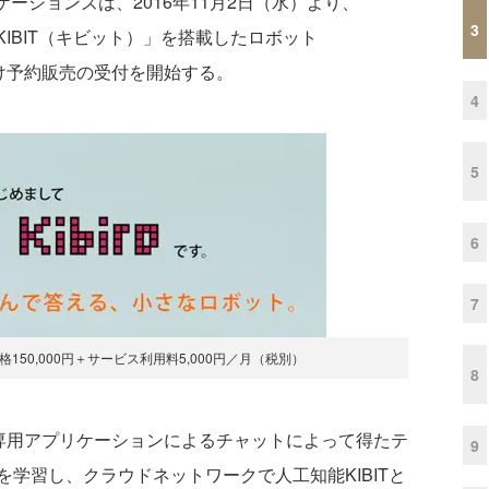
ケーションズは、2016年11月2日（水）より、
3
KIBIT（キビット）」を搭載したロボット
向け予約販売の受付を開始する。
4
5
6
7
価格150,000円＋サービス利用料5,000円／月（税別）
8
の専用アプリケーションによるチャットによって得たテ
9
学習し、クラウドネットワークで人工知能KIBITと