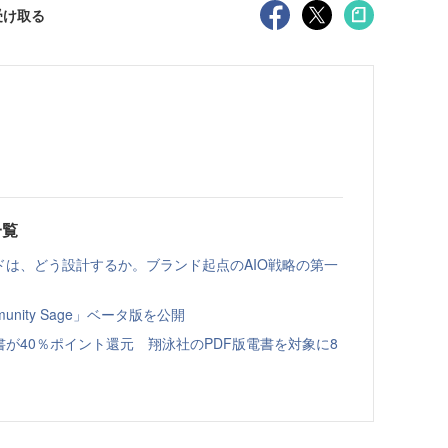
受け取る
一覧
ドは、どう設計するか。ブランド起点のAIO戦略の第一
nity Sage」ベータ版を公開
書が40％ポイント還元 翔泳社のPDF版電書を対象に8