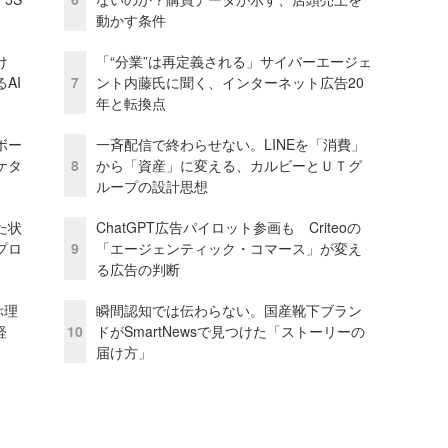
動かす条件
け
「“分業”は再定義される」サイバーエージェ
AI
7
ント内藤氏に聞く、インターネット広告20
年と転換点
ボー
一斉配信で終わらせない。LINEを「消費」
ケタ
8
から「資産」に変える、カルビーとＵＴグ
ループの設計思想
た状
ChatGPT広告パイロット参画も Criteoの
プロ
9
「エージェンティック・コマース」が変え
る広告の判断
ぶ理
瞬間認知では伝わらない。国産靴下ブラン
経
10
ドがSmartNewsで見つけた「ストーリーの
届け方」