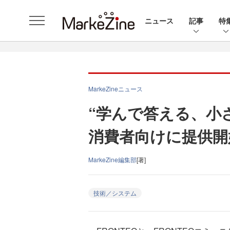
ニュース
記事
特
MarkeZineニュース
“学んで答える、小さ
消費者向けに提供開
MarkeZine編集部
[著]
技術／システム