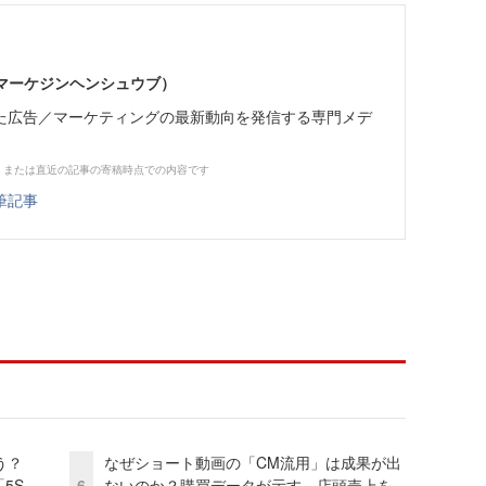
部（マーケジンヘンシュウブ）
た広告／マーケティングの最新動向を発信する専門メデ
、または直近の記事の寄稿時点での内容です
筆記事
う？
なぜショート動画の「CM流用」は成果が出
5S
6
ないのか？購買データが示す、店頭売上を