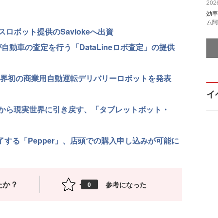
2026
効率
ム阿
ロボット提供のSaviokeへ出資
が自動車の査定を行う「DataLineロボ査定」の提供
世界初の商業用自動運転デリバリーロボットを発表
イ
から現実世界に引き戻す、「タブレットボット・
了する「Pepper」、店頭での購入申し込みが可能に
たか？
参考になった
0