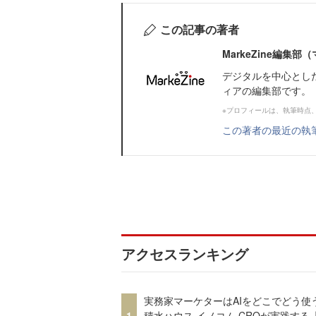
この記事の著者
MarkeZine編集
デジタルを中心とし
ィアの編集部です。
※プロフィールは、執筆時点
この著者の最近の執
アクセスランキング
実務家マーケターはAIをどこでどう使
1
積水ハウス イノコム CROが実践する「