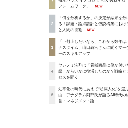
フレームワーク」
NEW
「何を分析するか」の決定が結果を分
2
る！課題・論点設計と仮説構築における
と人間の役割
NEW
「下剋上したいなら、これから数年は
3
ナスタイム」山口義宏さんに聞くマー
ーのスキルアップ
ヤシノミ洗剤は「看板商品に傷が付い
4
態」からいかに復活したのか？戦略と
セスを聞く
効率化の時代にあえて“超属人化”を選
5
由 アナグラム阿部氏が語るAI時代の
営・マネジメント論