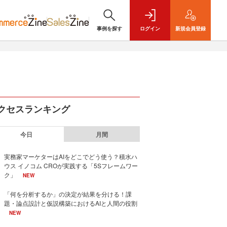
事例を探す
ログイン
新規
会員登録
クセスランキング
今日
月間
実務家マーケターはAIをどこでどう使う？積水ハ
ウス イノコム CROが実践する「5Sフレームワー
ク」
NEW
「何を分析するか」の決定が結果を分ける！課
題・論点設計と仮説構築におけるAIと人間の役割
NEW