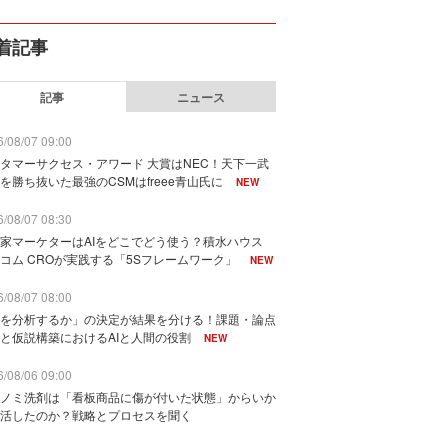
着記事
記事
ニュース
/08/07 09:00
タマーサクセス・アワード 大賞はNEC！天下一武
を勝ち抜いた最強のCSMはfreee青山氏に
NEW
/08/07 08:30
家マーケターはAIをどこでどう使う？積水ハウス
コム CROが実践する「5Sフレームワーク」
NEW
/08/07 08:00
を分析するか」の決定が結果を分ける！課題・論点
と仮説構築におけるAIと人間の役割
NEW
/08/06 09:00
ノミ洗剤は「看板商品に傷が付いた状態」からいか
活したのか？戦略とプロセスを聞く