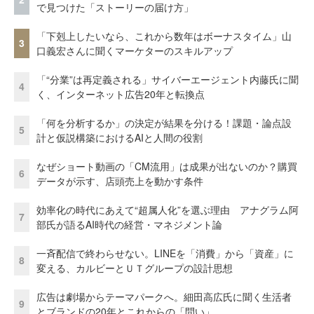
で見つけた「ストーリーの届け方」
「下剋上したいなら、これから数年はボーナスタイム」山
3
口義宏さんに聞くマーケターのスキルアップ
「“分業”は再定義される」サイバーエージェント内藤氏に聞
4
く、インターネット広告20年と転換点
「何を分析するか」の決定が結果を分ける！課題・論点設
5
計と仮説構築におけるAIと人間の役割
なぜショート動画の「CM流用」は成果が出ないのか？購買
6
データが示す、店頭売上を動かす条件
効率化の時代にあえて“超属人化”を選ぶ理由 アナグラム阿
7
部氏が語るAI時代の経営・マネジメント論
一斉配信で終わらせない。LINEを「消費」から「資産」に
8
変える、カルビーとＵＴグループの設計思想
広告は劇場からテーマパークへ。細田高広氏に聞く生活者
9
とブランドの20年とこれからの「問い」