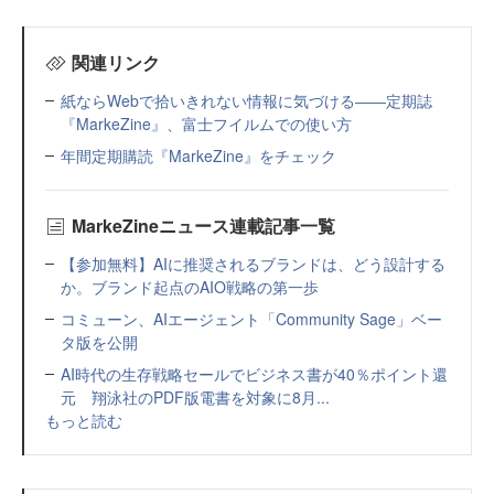
関連リンク
紙ならWebで拾いきれない情報に気づける――定期誌
『MarkeZine』、富士フイルムでの使い方
年間定期購読『MarkeZine』をチェック
MarkeZineニュース連載記事一覧
【参加無料】AIに推奨されるブランドは、どう設計する
か。ブランド起点のAIO戦略の第一歩
コミューン、AIエージェント「Community Sage」ベー
タ版を公開
AI時代の生存戦略セールでビジネス書が40％ポイント還
元 翔泳社のPDF版電書を対象に8月...
もっと読む