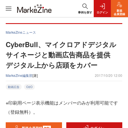
新規
事例を探す
ログイン
会員登録
MarkeZineニュース
CyberBull、マイクロアドデジタル
サイネージと動画広告商品を提供
デジタル上から店頭をカバー
MarkeZine編集部
[著]
2017/10/20 12:00
動画広告
O2O
※印刷用ページ表示機能はメンバーのみが利用可能です
（登録無料）。
無料