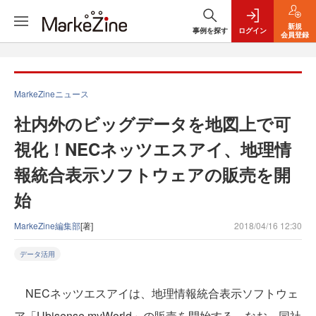
新規
事例を探す
ログイン
会員登録
MarkeZineニュース
社内外のビッグデータを地図上で可
視化！NECネッツエスアイ、地理情
報統合表示ソフトウェアの販売を開
始
MarkeZine編集部
[著]
2018/04/16 12:30
データ活用
NECネッツエスアイは、地理情報統合表示ソフトウェ
ア「Ubisense myWorld」の販売を開始する。なお、同社