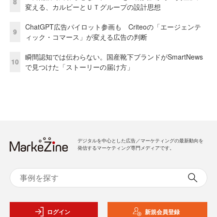
8
変える、カルビーとＵＴグループの設計思想
ChatGPT広告パイロット参画も Criteoの「エージェンテ
9
ィック・コマース」が変える広告の判断
瞬間認知では伝わらない。国産靴下ブランドがSmartNews
10
で見つけた「ストーリーの届け方」
デジタルを中心とした広告／マーケティングの最新動向を
発信するマーケティング専門メディアです。
ログイン
新規会員登録