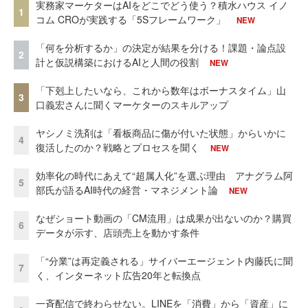
実務家マーケターはAIをどこでどう使う？積水ハウス イノ
1
コム CROが実践する「5Sフレームワーク」
NEW
「何を分析するか」の決定が結果を分ける！課題・論点設
2
計と仮説構築におけるAIと人間の役割
NEW
「下剋上したいなら、これから数年はボーナスタイム」山
3
口義宏さんに聞くマーケターのスキルアップ
ヤシノミ洗剤は「看板商品に傷が付いた状態」からいかに
4
復活したのか？戦略とプロセスを聞く
NEW
効率化の時代にあえて“超属人化”を選ぶ理由 アナグラム阿
5
部氏が語るAI時代の経営・マネジメント論
NEW
なぜショート動画の「CM流用」は成果が出ないのか？購買
6
データが示す、店頭売上を動かす条件
「“分業”は再定義される」サイバーエージェント内藤氏に聞
7
く、インターネット広告20年と転換点
一斉配信で終わらせない。LINEを「消費」から「資産」に