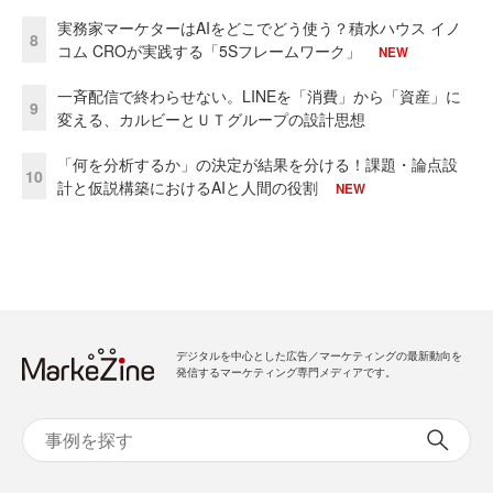
実務家マーケターはAIをどこでどう使う？積水ハウス イノ
8
コム CROが実践する「5Sフレームワーク」
NEW
一斉配信で終わらせない。LINEを「消費」から「資産」に
9
変える、カルビーとＵＴグループの設計思想
「何を分析するか」の決定が結果を分ける！課題・論点設
10
計と仮説構築におけるAIと人間の役割
NEW
デジタルを中心とした広告／マーケティングの最新動向を
発信するマーケティング専門メディアです。