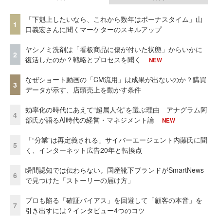
「下剋上したいなら、これから数年はボーナスタイム」山
1
口義宏さんに聞くマーケターのスキルアップ
ヤシノミ洗剤は「看板商品に傷が付いた状態」からいかに
2
復活したのか？戦略とプロセスを聞く
NEW
なぜショート動画の「CM流用」は成果が出ないのか？購買
3
データが示す、店頭売上を動かす条件
効率化の時代にあえて“超属人化”を選ぶ理由 アナグラム阿
4
部氏が語るAI時代の経営・マネジメント論
NEW
「“分業”は再定義される」サイバーエージェント内藤氏に聞
5
く、インターネット広告20年と転換点
瞬間認知では伝わらない。国産靴下ブランドがSmartNews
6
で見つけた「ストーリーの届け方」
プロも陥る「確証バイアス」を回避して「顧客の本音」を
7
引き出すには？インタビュー4つのコツ