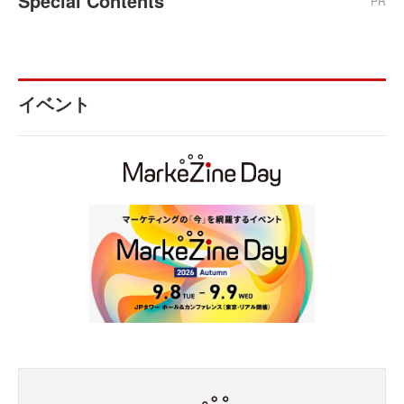
Special Contents
PR
イベント