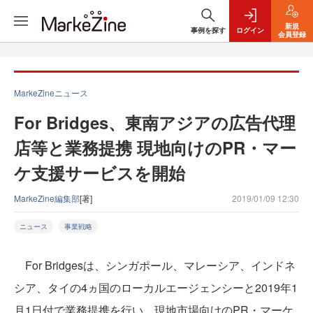
新規
事例を探す
ログイン
会員登録
MarkeZineニュース
For Bridges、東南アジアの広告代理
店等と業務提携 現地向けのPR・マー
ケ支援サービスを開始
MarkeZine編集部
[著]
2019/01/09 12:30
ニュース
事業戦略
For Bridgesは、シンガポール、マレーシア、インドネ
シア、タイの4ヵ国のローカルエージェンシーと2019年1
月1日付で業務提携を行い、現地市場向けのPR・マーケ