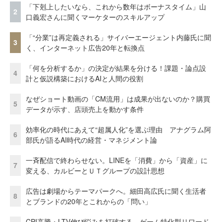
「下剋上したいなら、これから数年はボーナスタイム」山
2
口義宏さんに聞くマーケターのスキルアップ
「“分業”は再定義される」サイバーエージェント内藤氏に聞
3
く、インターネット広告20年と転換点
「何を分析するか」の決定が結果を分ける！課題・論点設
4
計と仮説構築におけるAIと人間の役割
なぜショート動画の「CM流用」は成果が出ないのか？購買
5
データが示す、店頭売上を動かす条件
効率化の時代にあえて“超属人化”を選ぶ理由 アナグラム阿
6
部氏が語るAI時代の経営・マネジメント論
一斉配信で終わらせない。LINEを「消費」から「資産」に
7
変える、カルビーとＵＴグループの設計思想
広告は劇場からテーマパークへ。細田高広氏に聞く生活者
8
とブランドの20年とこれからの「問い」
CPI高騰・LTV伸び悩みを打破する ゲーム特化型リワード