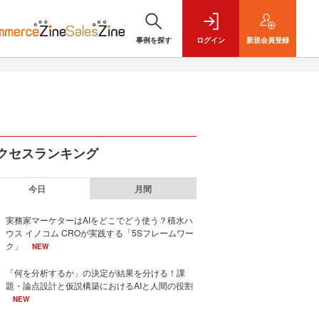
事例を探す
ログイン
新規
会員登録
クセスランキング
今日
月間
実務家マーケターはAIをどこでどう使う？積水ハ
ウス イノコム CROが実践する「5Sフレームワー
ク」
NEW
「何を分析するか」の決定が結果を分ける！課
題・論点設計と仮説構築におけるAIと人間の役割
NEW