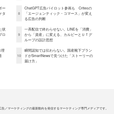
ボー
ChatGPT広告パイロット参画も Criteoの
ケタ
8
「エージェンティック・コマース」が変え
る広告の判断
た状
一斉配信で終わらせない。LINEを「消費」
プロ
9
から「資産」に変える、カルビーとＵＴグ
ループの設計思想
ぶ理
瞬間認知では伝わらない。国産靴下ブラン
経
10
ドがSmartNewsで見つけた「ストーリーの
届け方」
広告／マーケティングの最新動向を発信するマーケティング専門メディアです。