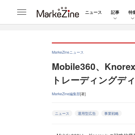
ニュース
記事
特
MarkeZineニュース
Mobile360、Kn
トレーディングデ
MarkeZine編集部
[著]
ニュース
運用型広告
事業戦略