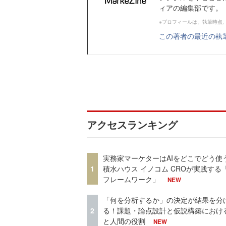
ィアの編集部です。
※プロフィールは、執筆時点
この著者の最近の執
アクセスランキング
実務家マーケターはAIをどこでどう使
1
積水ハウス イノコム CROが実践する「
フレームワーク」
NEW
「何を分析するか」の決定が結果を分
2
る！課題・論点設計と仮説構築における
と人間の役割
NEW