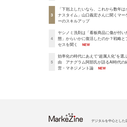
「下剋上したいなら、これから数年は
3
ナスタイム」山口義宏さんに聞くマー
ーのスキルアップ
ヤシノミ洗剤は「看板商品に傷が付い
4
態」からいかに復活したのか？戦略と
セスを聞く
NEW
効率化の時代にあえて“超属人化”を選
5
由 アナグラム阿部氏が語るAI時代の
営・マネジメント論
NEW
デジタルを中心とした