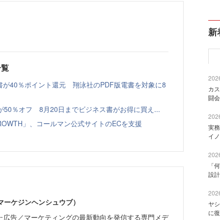
新
一覧
2026
書が40％ポイント還元 翔泳社のPDF版電書を対象に8
カス
闘会
本が50％オフ 8月20日までビジネス書がお得に買え...
2026
GROWTH」、コールマン公式サイトのECを支援
実務
イノ
2026
「何
設計
2026
部（マーケジンヘンシュウブ）
ヤシ
に復
た広告／マーケティングの最新動向を発信する専門メデ