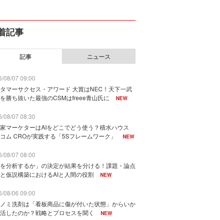
着記事
記事
ニュース
/08/07 09:00
タマーサクセス・アワード 大賞はNEC！天下一武
を勝ち抜いた最強のCSMはfreee青山氏に
NEW
/08/07 08:30
家マーケターはAIをどこでどう使う？積水ハウス
コム CROが実践する「5Sフレームワーク」
NEW
/08/07 08:00
を分析するか」の決定が結果を分ける！課題・論点
と仮説構築におけるAIと人間の役割
NEW
/08/06 09:00
ノミ洗剤は「看板商品に傷が付いた状態」からいか
活したのか？戦略とプロセスを聞く
NEW