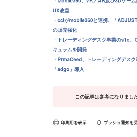
・
Mobile360、VR／AR及び3
UX改善
・
cciがmobile360と連携、「ADJU
の販売強化
・
トレーディングデスク事業のs1o、
キュラムを開発
・
PrmaCeed、トレーディングデ
「adgo」導入
この記事は参考になりまし
印刷用を表示
プッシュ通知を