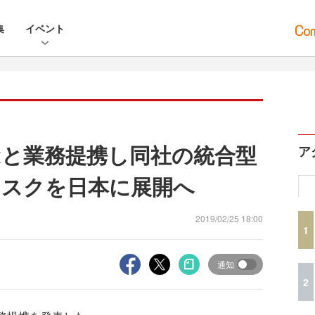
集
イベント
orexと業務提携し同社の統合型
ア
ィスクを日本に展開へ
2019/02/25 18:00
1
通知
2