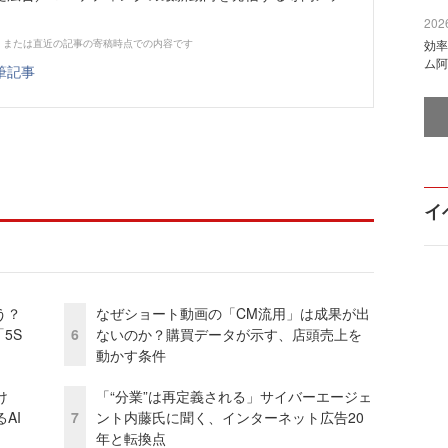
2026
、または直近の記事の寄稿時点での内容です
効率
ム阿
筆記事
イ
う？
なぜショート動画の「CM流用」は成果が出
5S
6
ないのか？購買データが示す、店頭売上を
動かす条件
け
「“分業”は再定義される」サイバーエージェ
AI
7
ント内藤氏に聞く、インターネット広告20
年と転換点