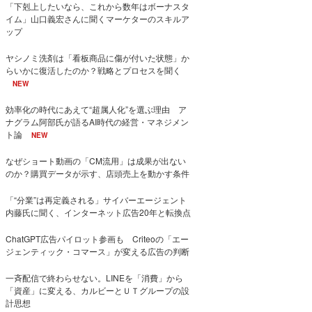
「下剋上したいなら、これから数年はボーナスタ
イム」山口義宏さんに聞くマーケターのスキルア
ップ
ヤシノミ洗剤は「看板商品に傷が付いた状態」か
らいかに復活したのか？戦略とプロセスを聞く
NEW
効率化の時代にあえて“超属人化”を選ぶ理由 ア
ナグラム阿部氏が語るAI時代の経営・マネジメン
ト論
NEW
なぜショート動画の「CM流用」は成果が出ない
のか？購買データが示す、店頭売上を動かす条件
「“分業”は再定義される」サイバーエージェント
内藤氏に聞く、インターネット広告20年と転換点
ChatGPT広告パイロット参画も Criteoの「エー
ジェンティック・コマース」が変える広告の判断
一斉配信で終わらせない。LINEを「消費」から
「資産」に変える、カルビーとＵＴグループの設
計思想