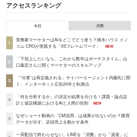
アクセスランキング
今日
月間
実務家マーケターはAIをどこでどう使う？積水ハウス イノ
1
コム CROが実践する「5Sフレームワーク」
NEW
「下剋上したいなら、これから数年はボーナスタイム」山
2
口義宏さんに聞くマーケターのスキルアップ
「“分業”は再定義される」サイバーエージェント内藤氏に聞
3
く、インターネット広告20年と転換点
「何を分析するか」の決定が結果を分ける！課題・論点設
4
計と仮説構築におけるAIと人間の役割
NEW
なぜショート動画の「CM流用」は成果が出ないのか？購買
5
データが示す、店頭売上を動かす条件
一斉配信で終わらせない。LINEを「消費」から「資産」に