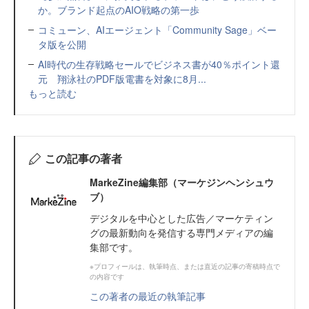
か。ブランド起点のAIO戦略の第一歩
コミューン、AIエージェント「Community Sage」ベー
タ版を公開
AI時代の生存戦略セールでビジネス書が40％ポイント還
元 翔泳社のPDF版電書を対象に8月...
もっと読む
この記事の著者
MarkeZine編集部（マーケジンヘンシュウ
ブ）
デジタルを中心とした広告／マーケティン
グの最新動向を発信する専門メディアの編
集部です。
※プロフィールは、執筆時点、または直近の記事の寄稿時点で
の内容です
この著者の最近の執筆記事