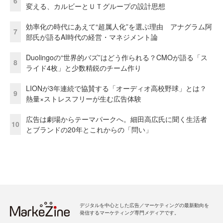
6
変える、カルビーとＵＴグループの設計思想
効率化の時代にあえて“超属人化”を選ぶ理由 アナグラム阿
7
部氏が語るAI時代の経営・マネジメント論
Duolingoの“世界的バズ”はどう作られる？CMOが語る「ス
8
ライド4枚」と少数精鋭のチーム作り
LIONが3年連続で協賛する「オーディオ高校野球」とは？
9
熱量×ストレスフリーが生む広告体験
広告は劇場からテーマパークへ。細田高広氏に聞く生活者
10
とブランドの20年とこれからの「問い」
デジタルを中心とした広告／マーケティングの最新動向を
発信するマーケティング専門メディアです。