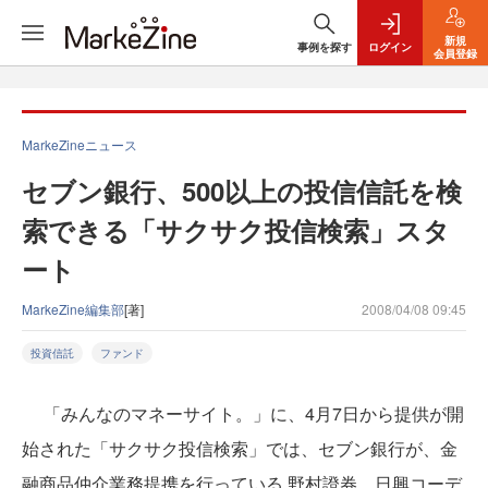
新規
事例を探す
ログイン
会員登録
MarkeZineニュース
セブン銀行、500以上の投信信託を検
索できる「サクサク投信検索」スタ
ート
MarkeZine編集部
[著]
2008/04/08 09:45
投資信託
ファンド
「みんなのマネーサイト。」に、4月7日から提供が開
始された「サクサク投信検索」では、セブン銀行が、金
融商品仲介業務提携を行っている 野村證券、日興コーデ