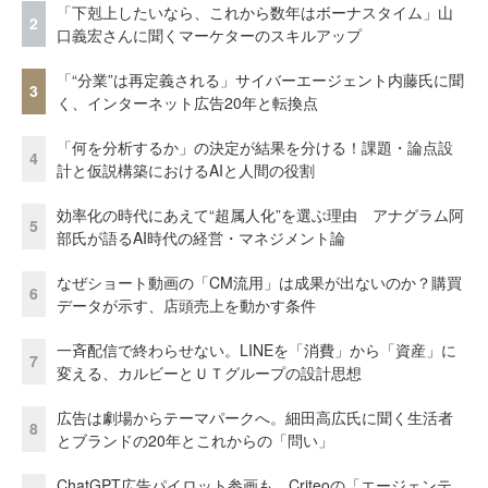
「下剋上したいなら、これから数年はボーナスタイム」山
2
口義宏さんに聞くマーケターのスキルアップ
「“分業”は再定義される」サイバーエージェント内藤氏に聞
3
く、インターネット広告20年と転換点
「何を分析するか」の決定が結果を分ける！課題・論点設
4
計と仮説構築におけるAIと人間の役割
効率化の時代にあえて“超属人化”を選ぶ理由 アナグラム阿
5
部氏が語るAI時代の経営・マネジメント論
なぜショート動画の「CM流用」は成果が出ないのか？購買
6
データが示す、店頭売上を動かす条件
一斉配信で終わらせない。LINEを「消費」から「資産」に
7
変える、カルビーとＵＴグループの設計思想
広告は劇場からテーマパークへ。細田高広氏に聞く生活者
8
とブランドの20年とこれからの「問い」
ChatGPT広告パイロット参画も Criteoの「エージェンテ