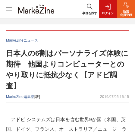
新規
事例を探す
ログイン
会員登録
MarkeZineニュース
日本人の6割はパーソナライズ体験に
期待 他国よりコンピューターとの
やり取りに抵抗少なく【アドビ調
査】
MarkeZine編集部
[著]
2019/07/05 16:15
アドビ システムズは日本を含む世界9か国（米国、英
国、ドイツ、フランス、オーストラリア／ニュージーラ