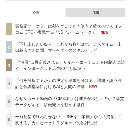
今日
月間
実務家マーケターはAIをどこでどう使う？積水ハウス イノ
1
コム CROが実践する「5Sフレームワーク」
NEW
「下剋上したいなら、これから数年はボーナスタイム」山
2
口義宏さんに聞くマーケターのスキルアップ
「“分業”は再定義される」サイバーエージェント内藤氏に聞
3
く、インターネット広告20年と転換点
「何を分析するか」の決定が結果を分ける！課題・論点設
4
計と仮説構築におけるAIと人間の役割
NEW
なぜショート動画の「CM流用」は成果が出ないのか？購買
5
データが示す、店頭売上を動かす条件
一斉配信で終わらせない。LINEを「消費」から「資産」に
6
変える、カルビーとＵＴグループの設計思想