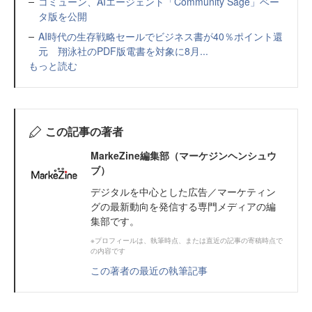
コミューン、AIエージェント「Community Sage」ベー
タ版を公開
AI時代の生存戦略セールでビジネス書が40％ポイント還
元 翔泳社のPDF版電書を対象に8月...
もっと読む
この記事の著者
MarkeZine編集部（マーケジンヘンシュウ
ブ）
デジタルを中心とした広告／マーケティン
グの最新動向を発信する専門メディアの編
集部です。
※プロフィールは、執筆時点、または直近の記事の寄稿時点で
の内容です
この著者の最近の執筆記事