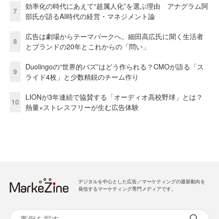
効率化の時代にあえて“超属人化”を選ぶ理由 アナグラム阿
7
部氏が語るAI時代の経営・マネジメント論
広告は劇場からテーマパークへ。細田高広氏に聞く生活者
8
とブランドの20年とこれからの「問い」
Duolingoの“世界的バズ”はどう作られる？CMOが語る「ス
9
ライド4枚」と少数精鋭のチーム作り
LIONが3年連続で協賛する「オーディオ高校野球」とは？
10
熱量×ストレスフリーが生む広告体験
デジタルを中心とした広告／マーケティングの最新動向を
発信するマーケティング専門メディアです。