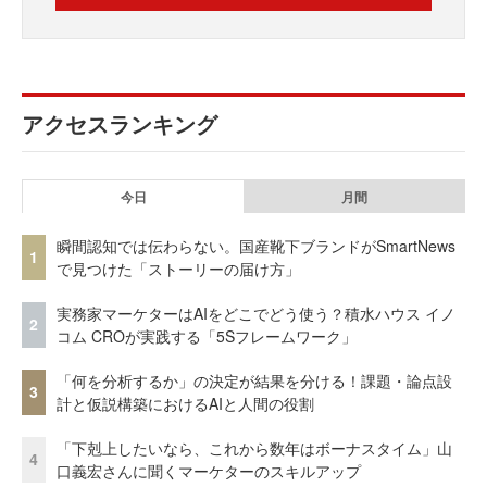
アクセスランキング
今日
月間
瞬間認知では伝わらない。国産靴下ブランドがSmartNews
1
で見つけた「ストーリーの届け方」
実務家マーケターはAIをどこでどう使う？積水ハウス イノ
2
コム CROが実践する「5Sフレームワーク」
「何を分析するか」の決定が結果を分ける！課題・論点設
3
計と仮説構築におけるAIと人間の役割
「下剋上したいなら、これから数年はボーナスタイム」山
4
口義宏さんに聞くマーケターのスキルアップ