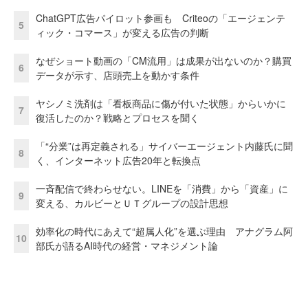
ChatGPT広告パイロット参画も Criteoの「エージェンテ
5
ィック・コマース」が変える広告の判断
なぜショート動画の「CM流用」は成果が出ないのか？購買
6
データが示す、店頭売上を動かす条件
ヤシノミ洗剤は「看板商品に傷が付いた状態」からいかに
7
復活したのか？戦略とプロセスを聞く
「“分業”は再定義される」サイバーエージェント内藤氏に聞
8
く、インターネット広告20年と転換点
一斉配信で終わらせない。LINEを「消費」から「資産」に
9
変える、カルビーとＵＴグループの設計思想
効率化の時代にあえて“超属人化”を選ぶ理由 アナグラム阿
10
部氏が語るAI時代の経営・マネジメント論