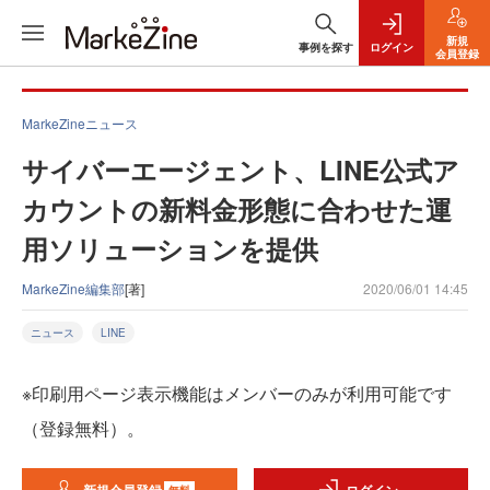
新規
事例を探す
ログイン
会員登録
MarkeZineニュース
サイバーエージェント、LINE公式ア
カウントの新料金形態に合わせた運
用ソリューションを提供
MarkeZine編集部
[著]
2020/06/01 14:45
ニュース
LINE
※印刷用ページ表示機能はメンバーのみが利用可能です
（登録無料）。
無料