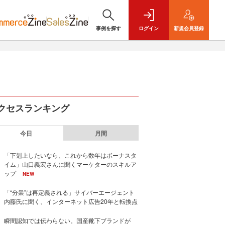
事例を探す
ログイン
新規
会員登録
クセスランキング
今日
月間
「下剋上したいなら、これから数年はボーナスタ
イム」山口義宏さんに聞くマーケターのスキルア
ップ
NEW
「“分業”は再定義される」サイバーエージェント
内藤氏に聞く、インターネット広告20年と転換点
瞬間認知では伝わらない。国産靴下ブランドが