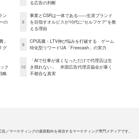
る広告の判断
ラン
事業とCSRは一体である――生涯ブランド
リーの
8
を目指すオルビスが10代に“セルフケア”を教
える理由
費」
CPI高騰・LTV伸び悩みを打破する ゲーム
9
Ｔグ
特化型リワードUA「Freecash」の実力
「AIで仕事が速くなっただけで代理店は生
ピック
10
き残れない」 米国広告代理店協会が暴く
戦略
不都合な真実
広告／マーケティングの最新動向を発信するマーケティング専門メディアです。