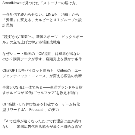
SmartNewsで見つけた「ストーリーの届け方」
一斉配信で終わらせない。LINEを「消費」から
「資産」に変える、カルビーとＵＴグループの設
計思想
“競技”から“産業”へ。新興スポーツ「ピックルボー
ル」の立ち上げに学ぶ市場形成戦略
なぜショート動画の「CM流用」は成果が出ない
のか？購買データが示す、店頭売上を動かす条件
ChatGPT広告パイロット参画も Criteoの「エー
ジェンティック・コマース」が変える広告の判断
事業とCSRは一体である――生涯ブランドを目指
すオルビスが10代に“セルフケア”を教える理由
CPI高騰・LTV伸び悩みを打破する ゲーム特化
型リワードUA「Freecash」の実力
「AIで仕事が速くなっただけで代理店は生き残れ
ない」 米国広告代理店協会が暴く不都合な真実