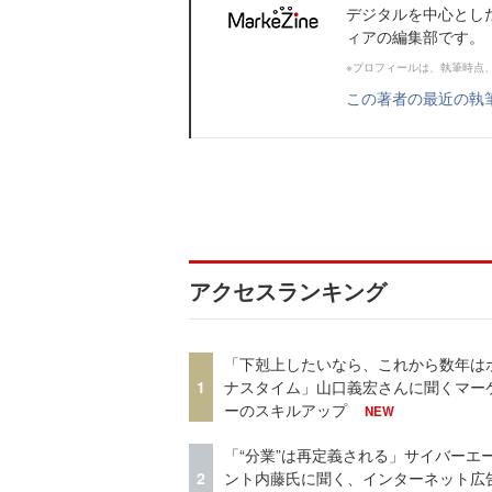
デジタルを中心とし
ィアの編集部です。
※プロフィールは、執筆時点
この著者の最近の執
アクセスランキング
「下剋上したいなら、これから数年は
1
ナスタイム」山口義宏さんに聞くマー
ーのスキルアップ
NEW
「“分業”は再定義される」サイバーエ
2
ント内藤氏に聞く、インターネット広告