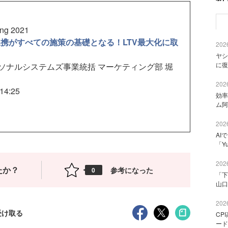
g 2021
携がすべての施策の基礎となる！LTV最大化に取
2026
ヤシ
に復
ソナルシステムズ事業統括 マーケティング部 堀
2026
4:25
効率
ム阿
2026
AI
「Y
2026
たか？
参考になった
0
「下
山口
2026
受け取る
CP
ード