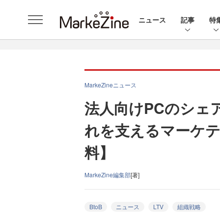
ニュース
記事
特
MarkeZineニュース
法人向けPCのシェ
れを支えるマーケテ
料】
MarkeZine編集部
[著]
BtoB
ニュース
LTV
組織戦略