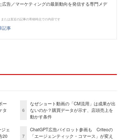
た広告／マーケティングの最新動向を発信する専門メデ
、または直近の記事の寄稿時点での内容です
筆記事
ボー
なぜショート動画の「CM流用」は成果が出
ケタ
6
ないのか？購買データが示す、店頭売上を
動かす条件
ージェ
ChatGPT広告パイロット参画も Criteoの
20
7
「エージェンティック・コマース」が変え