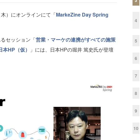
日（木）にオンラインにて「
MarkeZine Day Spring
4
れるセッション「
営業・マーケの連携がすべての施策
5
日本HP（仮）
」には、日本HPの堀井 篤史氏が登壇
6
7
8
9
10