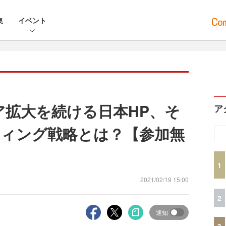
集
イベント
ア拡大を続ける日本HP、そ
ア
ィング戦略とは？【参加無
1
2021/02/19 15:00
2
通知
3