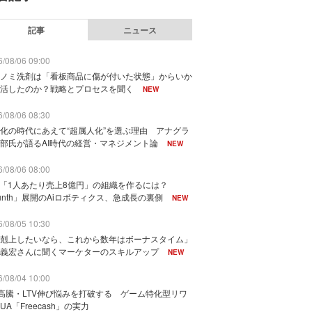
記事
ニュース
/08/06 09:00
ノミ洗剤は「看板商品に傷が付いた状態」からいか
活したのか？戦略とプロセスを聞く
NEW
/08/06 08:30
化の時代にあえて“超属人化”を選ぶ理由 アナグラ
部氏が語るAI時代の経営・マネジメント論
NEW
/08/06 08:00
で「1人あたり売上8億円」の組織を作るには？
unth」展開のAiロボティクス、急成長の裏側
NEW
/08/05 10:30
剋上したいなら、これから数年はボーナスタイム」
義宏さんに聞くマーケターのスキルアップ
NEW
/08/04 10:00
I高騰・LTV伸び悩みを打破する ゲーム特化型リワ
UA「Freecash」の実力