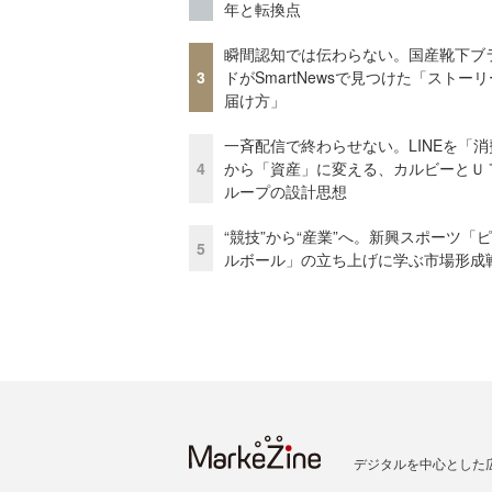
年と転換点
瞬間認知では伝わらない。国産靴下ブ
3
ドがSmartNewsで見つけた「ストー
届け方」
一斉配信で終わらせない。LINEを「消
4
から「資産」に変える、カルビーとＵ
ループの設計思想
“競技”から“産業”へ。新興スポーツ「
5
ルボール」の立ち上げに学ぶ市場形成
デジタルを中心とした